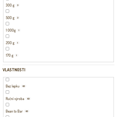
300 g
3
500 g
3
1 000g
1
200 g
1
170 g
1
VLASTNOSTI
Bez lepku
63
Ruční výroba
63
Bean to Bar
63