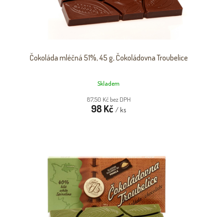
K
T
Ů
Čokoláda mléčná 51%, 45 g, Čokoládovna Troubelice
Skladem
87,50 Kč bez DPH
98 Kč
/ ks