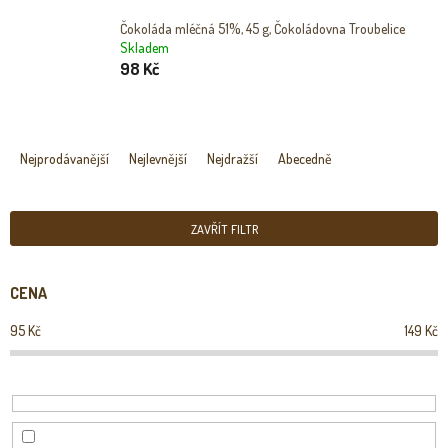
Čokoláda mléčná 51%, 45 g, Čokoládovna Troubelice
Skladem
98 Kč
Ř
A
Nejprodávanější
Nejlevnější
Nejdražší
Abecedně
Z
E
N
ZAVŘÍT FILTR
Í
P
R
CENA
O
D
95
Kč
149
Kč
U
K
T
Ů