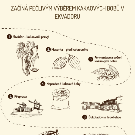
v
k
ZAČÍNÁ PEČLIVÝM VÝBĚREM KAKAOVÝCH BOBŮ V
y
EKVÁDORU
v
ý
p
i
s
u