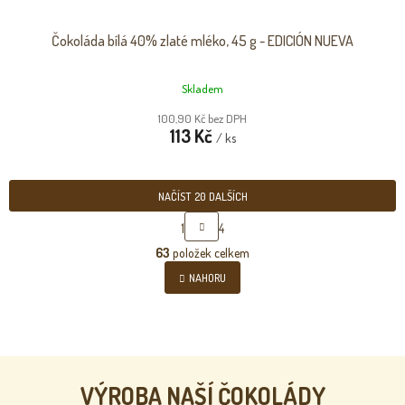
Čokoláda bílá 40% zlaté mléko, 45 g - EDICIÓN NUEVA
Skladem
100,90 Kč bez DPH
113 Kč
/ ks
NAČÍST 20 DALŠÍCH
S
1
4
T
O
R
63
položek celkem
v
Á
l
NAHORU
N
á
K
d
O
a
V
c
Á
N
í
Í
p
r
VÝROBA NAŠÍ ČOKOLÁDY