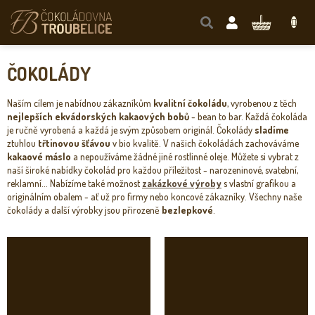
Přejít
na
NÁKUPNÍ
obsah
KOŠÍK
ČOKOLÁDY
Naším cílem je nabídnou zákazníkům
kvalitní čokoládu
, vyrobenou z těch
nejlepších ekvádorských kakaových bobů
- bean to bar. Každá čokoláda
je ručně vyrobená a každá je svým způsobem originál. Čokolády
sladíme
ztuhlou
třtinovou šťávou
v bio kvalitě. V našich čokoládách zachováváme
kakaové máslo
a nepoužíváme žádné jiné rostlinné oleje. Můžete si vybrat z
naší široké nabídky čokolád pro každou příležitost - narozeninové, svatební,
reklamní... Nabízíme také možnost
zakázkové výroby
s vlastní grafikou a
originálním obalem - ať už pro firmy nebo koncové zákazníky. Všechny naše
čokolády a další výrobky jsou přirozeně
bezlepkové
.