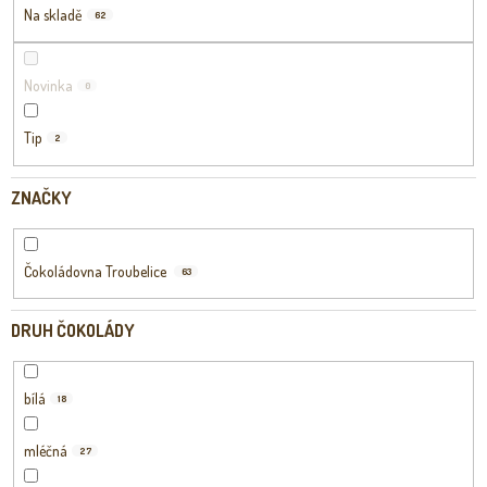
Na skladě
62
Novinka
0
Tip
2
ZNAČKY
Čokoládovna Troubelice
63
DRUH ČOKOLÁDY
bílá
18
mléčná
27