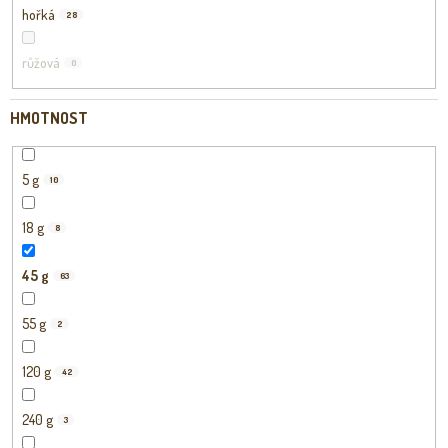
hořká
28
růžová
0
HMOTNOST
5 g
10
18 g
8
45 g
63
55 g
2
120 g
42
240 g
3