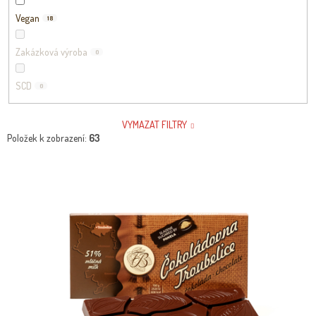
Vegan
18
Zakázková výroba
0
SCD
0
VYMAZAT FILTRY
Položek k zobrazení:
63
V
Ý
P
I
S
P
R
O
D
U