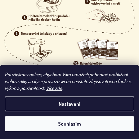
Používáme cookies, abychom Vám umožnili pohodlné prohlížení
Z
webu a díky analýze provozu webu neustále zlepšovali jeho funkce,
Á
výkon a použitelnost.
Více zde
.
P
A
T
Nastavení
UPOZORNĚNÍ: VLIVEM VYSOKÝCH TEPLOT SE MŮŽE
Í
ODESLÁNÍ VAŠÍ ZÁSILKY POZDRŽET. POKUD SI
PŘEJETE ODESLAT ZÁSILKU NA VLASTNÍ RIZIKO,
Souhlasím
UVEĎTE TO PROSÍM DO POZNÁMKY.
KONTAKT