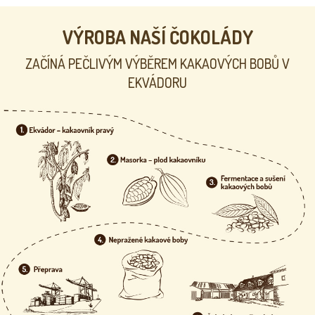
p
r
v
VÝROBA NAŠÍ ČOKOLÁDY
k
y
ZAČÍNÁ PEČLIVÝM VÝBĚREM KAKAOVÝCH BOBŮ V
v
ý
EKVÁDORU
p
i
s
u