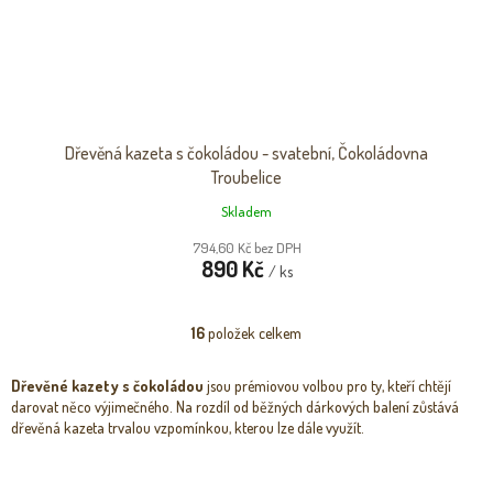
Dřevěná kazeta s čokoládou - svatební, Čokoládovna
Troubelice
Skladem
794,60 Kč bez DPH
890 Kč
/ ks
16
položek celkem
O
v
l
Dřevěné kazety s čokoládou
jsou prémiovou volbou pro ty, kteří chtějí
á
darovat něco výjimečného. Na rozdíl od běžných dárkových balení zůstává
d
dřevěná kazeta trvalou vzpomínkou, kterou lze dále využít.
a
c
í