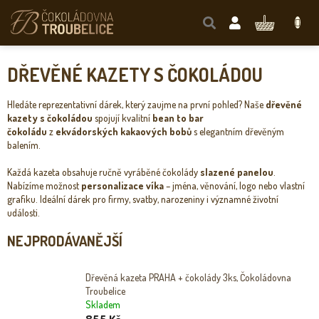
Přejít
na
NÁKUPNÍ
obsah
KOŠÍK
DŘEVĚNÉ KAZETY S ČOKOLÁDOU
Hledáte reprezentativní dárek, který zaujme na první pohled? Naše
dřevěné
kazety s čokoládou
spojují kvalitní
bean to bar
čokoládu
z
ekvádorských kakaových bobů
s elegantním dřevěným
balením.
Každá kazeta obsahuje ručně vyráběné čokolády
slazené panelou
.
Nabízíme možnost
personalizace víka
– jména, věnování, logo nebo vlastní
grafiku. Ideální dárek pro firmy, svatby, narozeniny i významné životní
události.
NEJPRODÁVANĚJŠÍ
Dřevěná kazeta PRAHA + čokolády 3ks, Čokoládovna
Troubelice
Skladem