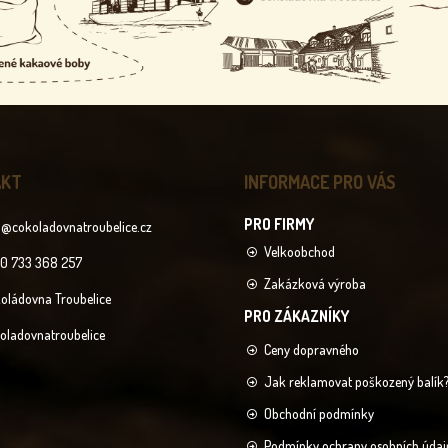
AKT
INFORMACE PRO VÁS
o
@
cokoladovnatroubelice.cz
Velkoobchod
0 733 368 257
Zakázková výroba
oládovna Troubelice
oladovnatroubelice
Ceny dopravného
Jak reklamovat poškozený balík
Obchodní podmínky
Podmínky ochrany osobních údaj