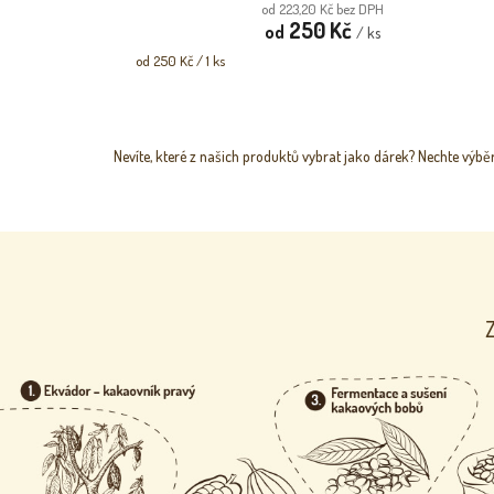
od 223,20 Kč bez DPH
250 Kč
od
/ ks
Měrná
od 250 Kč / 1 ks
cena:
Nevíte, které z našich produktů vybrat jako dárek? Nechte vý