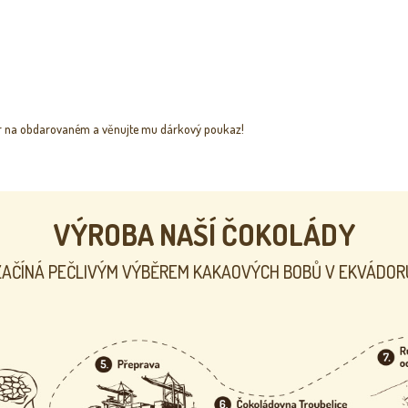
O
v
běr na obdarovaném a věnujte mu dárkový poukaz!
l
á
d
a
c
í
VÝROBA NAŠÍ ČOKOLÁDY
p
r
v
ZAČÍNÁ PEČLIVÝM VÝBĚREM KAKAOVÝCH BOBŮ V EKVÁDOR
k
y
v
ý
p
i
s
u