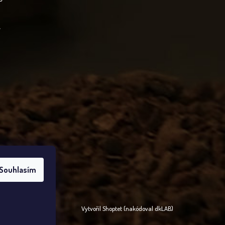
í
Souhlasím
Vytvořil Shoptet
(nakódoval
dkLAB
)