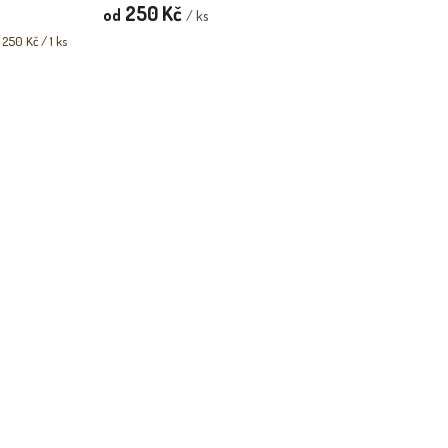
250 Kč
od
/ ks
rná
 250 Kč / 1 ks
na: