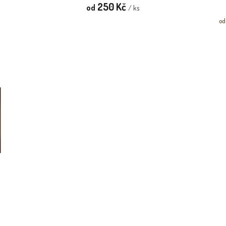
250 Kč
od
/ ks
Mě
od
ce