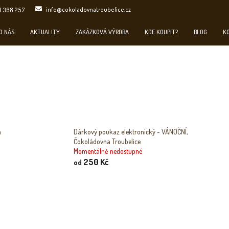
info@cokoladovnatroubelice.cz
3 368 257
O NÁS
AKTUALITY
ZAKÁZKOVÁ VÝROBA
KDE KOUPIT?
BLOG
K
a
Dárkový poukaz elektronický - VÁNOČNÍ,
Čokoládovna Troubelice
Momentálně nedostupné
250 Kč
od