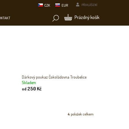
CZK
EUR
PŘIHLÁŠENÍ
NÁKUPNÍ
Prázdný košík
ONTAKT
KOŠÍK
Dárkový poukaz Čokoládovna Troubelice
Skladem
250 Kč
od
4
položek celkem