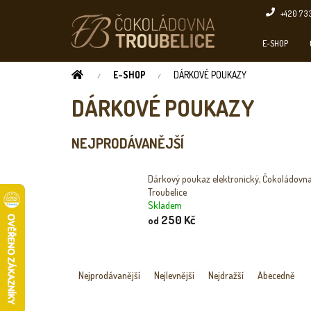
Přejít
+420 73
na
obsah
E-SHOP
DOMŮ
E-SHOP
DÁRKOVÉ POUKAZY
DÁRKOVÉ POUKAZY
NEJPRODÁVANĚJŠÍ
Dárkový poukaz elektronický, Čokoládovn
Troubelice
Skladem
250 Kč
od
Ř
A
Nejprodávanější
Nejlevnější
Nejdražší
Abecedně
Z
E