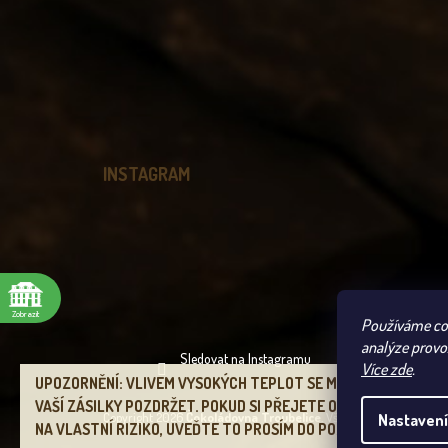
INSTAGRAM
Zobrazit
Používáme coo
analýze provo
Sledovat na Instagramu
Více zde
.
UPOZORNĚNÍ: VLIVEM VYSOKÝCH TEPLOT SE MŮŽE ODESLÁNÍ
VAŠÍ ZÁSILKY POZDRŽET. POKUD SI PŘEJETE ODESLAT ZÁSILKU
Copyright 2026
Čokoládovna Troubelice
. Všechna práva vyhraz
Nastavení
NA VLASTNÍ RIZIKO, UVEĎTE TO PROSÍM DO POZNÁMKY.