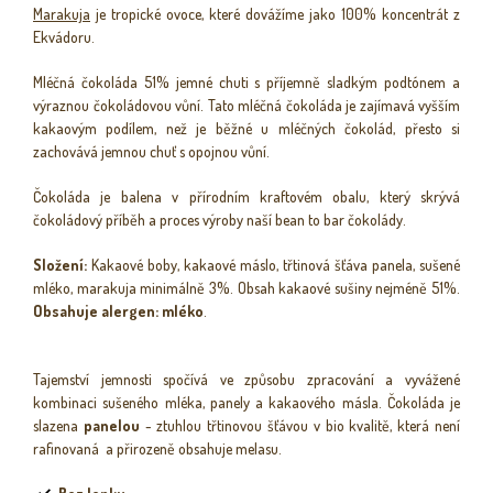
Marakuja
je tropické ovoce, které dovážíme jako 100% koncentrát z
Ekvádoru.
Mléčná čokoláda 51% jemné chuti s příjemně sladkým podtónem a
výraznou čokoládovou vůní. Tato mléčná čokoláda je zajímavá vyšším
kakaovým podílem, než je běžné u mléčných čokolád, přesto si
zachovává jemnou chuť s opojnou vůní.
Čokoláda je balena v přírodním kraftovém obalu, který skrývá
čokoládový příběh a proces výroby naší bean to bar čokolády.
Složení:
Kakaové boby, kakaové máslo, třtinová šťáva panela,
sušené
mléko, marakuja minimálně 3%. Obsah kakaové sušiny nejméně 51%.
Obsahuje alergen: mléko
.
Tajemství jemnosti spočívá ve způsobu zpracování a vyvážené
kombinaci sušeného mléka, panely a kakaového másla. Čokoláda je
slazena
panelou
- ztuhlou třtinovou šťávou v bio kvalitě, která není
rafinovaná a přirozeně obsahuje melasu.