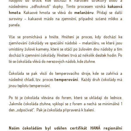
nasypou do drtiče, kde dochází k narušení struktury bobů a
následnému „odfouknutí“ slupky. Tímto procesem vzniká
kakaová
hmota
. Kakaové hmota se vlévá do
melanžéru
. Přidají se další
suroviny – kakaové máslo na zjemnění, případně sušené mléko a
panela.
Vše se promíchává a hněte. Hnětení je proces, kdy dochází ke
zjemňování čokolády ve speciální nádobě - melanžéru, ve které jsou
umístěny žulové kameny, které se otáčí po žulovém dnu nádoby a tím
dochází k zjemnění čokolády. Hnětení trvá až několik desítek hodin. Po
té se čokoláda vlévá do nerezových nádob, kde ztuhne.
Čokoláda se pak vloží do temperovacího stroje, kde se zahřívá a
následně chladí, tzv. proces
temperování
. Každý druh čokolády má
jinou teplotu temperování.
Po té je čokoláda vlévána do forem, které se ukládají do lednice.
Jakmile čokoláda ztuhne, vyklopí se z forem a nechá se minimálně 1
den „odpočívat“. Pak je čokoláda připravená k balení.
Našim čokoládám byl udělen certifikát HANÁ regionální