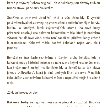
každá je svým způsobem originál. Naše čokolády jsou slazeny ztuhlou
třtinou šťávou panelou v bio kvalitě.
Snažíme se zachovat „tradiční“ chuť a vůni čokolády. K výrobě
používáme kvalitní suroviny, nejsme zastánci používání umělých barviv,
lecitinu a umělých látek zvýrazňujících aroma. Kakaové boby
přirozeně obsahují cca polovinu kakaového másla, které je nositelem
výrazné čokoládové vůně, proto není zapotřebí přidávat látky určené
k aromatizaci. Kakaové máslo dodává čokoládě nejen vůni, ale i
jemnost.
Bohužel se dnes často setkáváme s různými druhy čokolád, kde je
kakaové máslo částečně nebo zcela nahrazeno jinými rostlinnými oleji,
které významně snižují kvalitu čokolády a čokoláda se tak stává
jakousi „náhražkou“, která je plná umělých látek a barviv. V našich
čokoládách zachováváme kakaové máslo a nepoužíváme jiné rostlinné
oleje.
Základní proces výroby:
Kakaové boby
se nejdříve musí ručně přebrat a roztřídit. Boby se