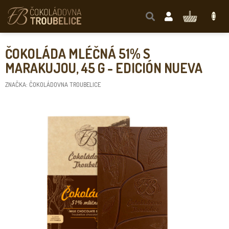
Přejít
na
NÁKUPNÍ
obsah
KOŠÍK
ČOKOLÁDA MLÉČNÁ 51% S
MARAKUJOU, 45 G - EDICIÓN NUEVA
ZNAČKA:
ČOKOLÁDOVNA TROUBELICE