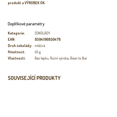
produkt a VÝROBEK OK.
Doplňkové parametry
Kategorie
:
ČOKOLÁDY
EAN
:
8594196850478
Druh čokolády
:
mléčná
Hmotnost
:
45 g
Vlastnosti
:
Bez lepku
,
Ruční výroba
,
Bean to Bar
SOUVISEJÍCÍ PRODUKTY