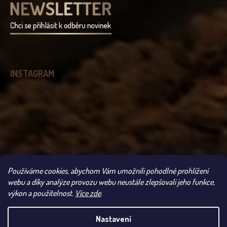
INSTAGRAM
Používáme cookies, abychom Vám umožnili pohodlné prohlížení
Sledovat na Instagramu
webu a díky analýze provozu webu neustále zlepšovali jeho funkce,
výkon a použitelnost.
Více zde
.
Copyright 2026
Čokoládovna Troubelice
. Všechna práva vyhrazena.
Nastavení
UPOZORNĚNÍ: VLIVEM VYSOKÝCH TEPLOT SE MŮŽE