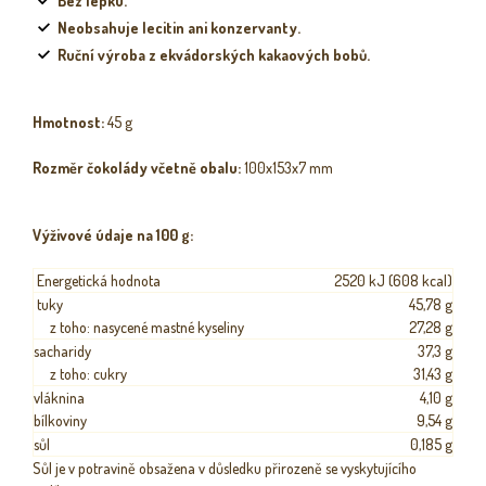
Bez lepku.
Neobsahuje lecitin ani konzervanty.
Ruční výroba z ekvádorských kakaových bobů.
Hmotnost:
45 g
Rozměr čokolády včetně obalu:
100x153x7 mm
Výživové údaje na 100 g:
Energetická hodnota
2520 kJ (608 kcal)
tuky
45,78 g
z toho: nasycené mastné kyseliny
27,28 g
sacharidy
37,3 g
z toho: cukry
31,43 g
vláknina
4,10 g
bílkoviny
9,54 g
sůl
0,185 g
Sůl je v potravině obsažena v důsledku přirozeně se vyskytujícího