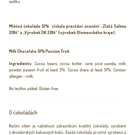
sodíku.
Mléčná čokoláda 51% získala prestižní ocenění „Zlatá Salima
2014“ a „Výrobek OK 2014“ (výrobek Olomouckého kraje).
Milk Chocolate 51% Passion Fruit
Ingredients
: Cocoa beans, cocoa butter, cane juice panela, milk
powder, passion fruit at least 3%. Cocoa share at least 51%. Contain
allergen – milk.
No lecithin added. Gluten-free.
O čokoládách
Naším cílem je nabídnout zákazníkům kvalitní čokolády, vyrobené
z ekvádorských kakaových bobů. Každá čokoláda je ručně vyrobená a