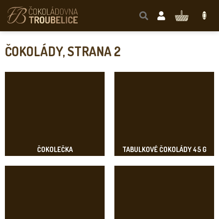
Přejít
na
NÁKUPNÍ
obsah
KOŠÍK
ČOKOLÁDY
, STRANA 2
ČOKOLEČKA
TABULKOVÉ ČOKOLÁDY 45 G