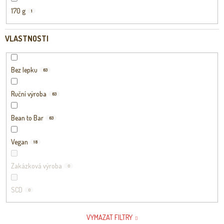
170 g
1
VLASTNOSTI
Bez lepku
63
Ruční výroba
63
Bean to Bar
63
Vegan
18
Zakázková výroba
0
SCD
0
VYMAZAT FILTRY