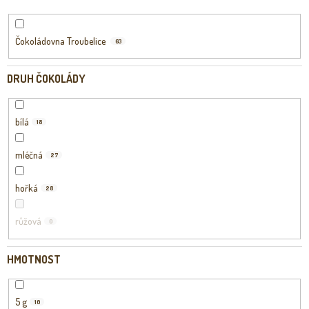
Čokoládovna Troubelice
63
DRUH ČOKOLÁDY
bílá
18
mléčná
27
hořká
28
růžová
0
HMOTNOST
5 g
10