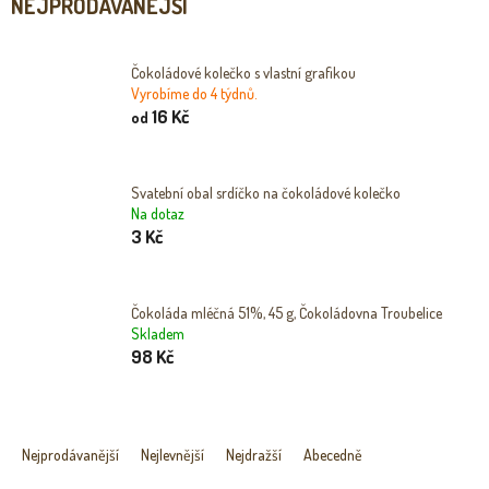
NEJPRODÁVANĚJŠÍ
Čokoládové kolečko s vlastní grafikou
Vyrobíme do 4 týdnů.
16 Kč
od
Svatební obal srdíčko na čokoládové kolečko
Na dotaz
3 Kč
Čokoláda mléčná 51%, 45 g, Čokoládovna Troubelice
Skladem
98 Kč
Ř
A
Nejprodávanější
Nejlevnější
Nejdražší
Abecedně
Z