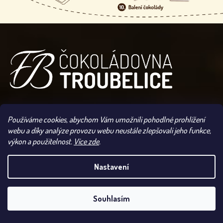
Z
Á
P
A
T
Í
Používáme cookies, abychom Vám umožnili pohodlné prohlížení
KONTAKT
webu a díky analýze provozu webu neustále zlepšovali jeho funkce,
výkon a použitelnost.
Více zde
.
info
@
cokoladovnatroubelice.cz
Nastavení
+420 733 368 257
UPOZORNĚNÍ: VLIVEM VYSOKÝCH TEPLOT SE MŮŽE
ODESLÁNÍ VAŠÍ ZÁSILKY POZDRŽET. POKUD SI
Čokoládovna Troubelice
PŘEJETE ODESLAT ZÁSILKU NA VLASTNÍ RIZIKO,
Souhlasím
UVEĎTE TO PROSÍM DO POZNÁMKY.
cokoladovnatroubelice