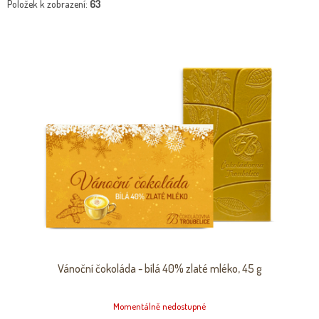
Položek k zobrazení:
63
V
Ý
P
I
S
P
R
O
D
U
K
T
Ů
Vánoční čokoláda - bílá 40% zlaté mléko, 45 g
Momentálně nedostupné