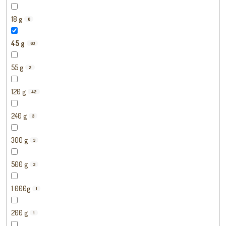
18 g
8
45 g
63
55 g
2
120 g
42
240 g
3
300 g
3
500 g
3
1 000g
1
200 g
1