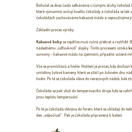
Bohužel se dnes často setkáváme s různými druhy čokolád, k
které významně snižují kvalitu čokolády a čokoláda se tak s
čokoládách zachováváme kakaové máslo a nepoužíváme jiné
Základní proces výroby:
Kakaové boby
se nejdříve musí ručně přebrat a roztřídit.
následnému „odfouknutí“ slupky. Tímto procesem vzniká
k
suroviny – kakaové máslo na zjemnění, případně sušené ml
Vše se promíchává a hněte. Hnětení je proces, kdy dochází 
umístěny žulové kameny, které se otáčí po žulovém dnu nád
hodin. Po té se čokoláda vlévá do nerezových nádob, kde z
Čokoláda se pak vloží do temperovacího stroje, kde se zahří
jinou teplotu temperování.
Po té je čokoláda vlévána do forem, které se ukládají do le
den „odpočívat“. Pak je čokoláda připravená k balení.