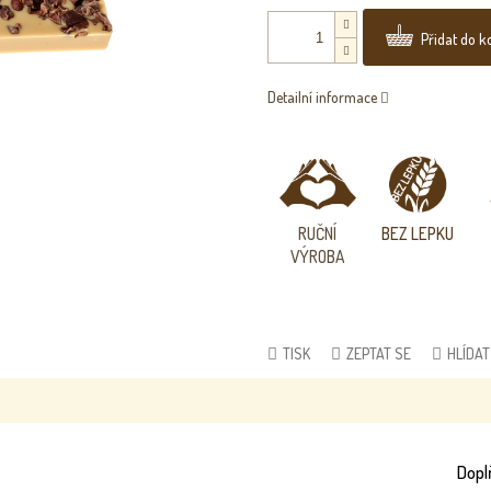
Přidat do k
Detailní informace
RUČNÍ
BEZ
LEPKU
VÝROBA
TISK
ZEPTAT SE
HLÍDAT
Dopl