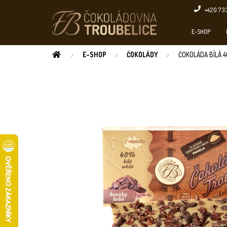
Přejít
+420 73
na
obsah
E-SHOP
DOMŮ
E-SHOP
ČOKOLÁDY
ČOKOLÁDA BÍLÁ 4