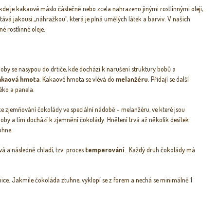
de je kakaové máslo částečně nebo zcela nahrazeno jinými rostlinnými oleji,
tává jakousi „náhražkou“, která je plná umělých látek a barviv. V našich
 rostlinné oleje.
 Boby se nasypou do drtiče, kde dochází k narušení struktury bobů a
akaová hmota
. Kakaové hmota se vlévá do
melanžéru
. Přidají se další
éko a panela.
ke zjemňování čokolády ve speciální nádobě - melanžéru, ve které jsou
oby a tím dochází k zjemnění čokolády. Hnětení trvá až několik desítek
tuhne.
vá a následně chladí, tzv. proces
temperování
. Každý druh čokolády má
dnice. Jakmile čokoláda ztuhne, vyklopí se z forem a nechá se minimálně 1