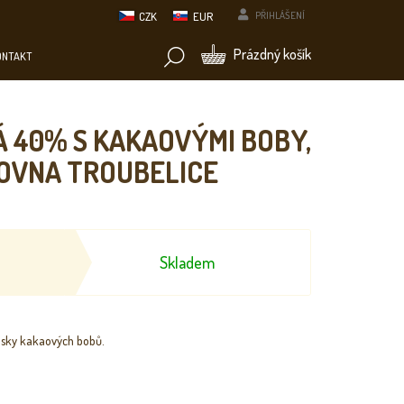
CZK
EUR
PŘIHLÁŠENÍ
NÁKUPNÍ
Prázdný košík
ONTAKT
KOŠÍK
 40% S KAKAOVÝMI BOBY,
DOVNA TROUBELICE
Skladem
usky kakaových bobů.