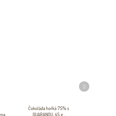
Další
produkt
Čokoláda hořká 75% s
vna
GUARANOU, 45 g ,