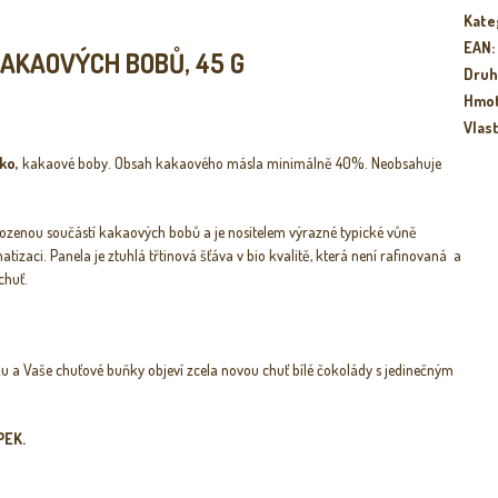
Kate
EAN
:
KAKAOVÝCH BOBŮ, 45 G
Druh
Hmo
Vlas
ko,
kakaové boby. Obsah kakaového másla minimálně 40%. Neobsahuje
ozenou součástí kakaových bobů a je nositelem výrazné typické vůně
tizaci. Panela je ztuhlá třtinová šťáva v bio kvalitě, která není rafinovaná a
chuť.
.
yku a Vaše chuťové buňky objeví zcela novou chuť bílé čokolády s jedinečným
PEK.