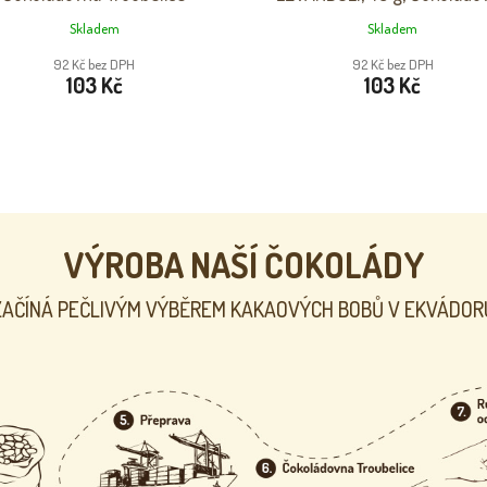
Troubelice
Skladem
Skladem
92 Kč bez DPH
92 Kč bez DPH
103 Kč
103 Kč
VÝROBA NAŠÍ ČOKOLÁDY
ZAČÍNÁ PEČLIVÝM VÝBĚREM KAKAOVÝCH BOBŮ V EKVÁDOR