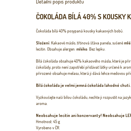
Detailní popis produktu
ČOKOLÁDA BÍLÁ 40% S KOUSKY 
Čokoláda bílá 40% posypaná kousky kakaových bobů.
Složení
:
Kakaové máslo, třtinová šťáva panela, sušené
mlé
lecitin. Obsahuje alergen:
mléko
. Bez lepku.
Bílá čokoláda obsahuje 40% kakaového másla, které je přir
čokolády, proto není zapotřebí přidávat látky určené k aroma
přirozeně obsahuje melasu, která ji dává lehce medovou pří
Bílá čokoláda je velmi jemná čokoláda lahodné chuti
Vyzkoušejte naši bílou čokoládu, nechte ji rozpustit na jaz
aroma.
Neobsahuje lecitin ani konzervanty! Neobsahuje LE
Hmotnost: 45 g
Vyrobeno v ČR.