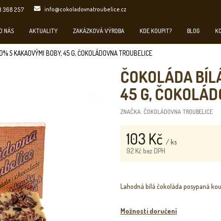
info@cokoladovnatroubelice.cz
3 368 257
O NÁS
AKTUALITY
ZAKÁZKOVÁ VÝROBA
KDE KOUPIT?
BLOG
K
0% S KAKAOVÝMI BOBY, 45 G, ČOKOLÁDOVNA TROUBELICE
ČOKOLÁDA BÍLÁ
45 G, ČOKOLÁ
ZNAČKA:
ČOKOLÁDOVNA TROUBELICE
103 Kč
/ ks
92 Kč bez DPH
Měrná
cena:
Lahodná bílá čokoláda posypaná ko
Možnosti doručení