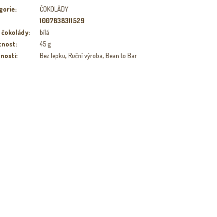
gorie
:
ČOKOLÁDY
1007838311529
 čokolády
:
bílá
tnost
:
45 g
tnosti
:
Bez lepku
,
Ruční výroba
,
Bean to Bar