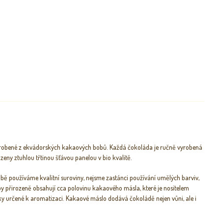
yrobené z ekvádorských kakaových bobů. Každá čokoláda je ručně vyrobená
eny ztuhlou třtinou šťávou panelou v bio kvalitě.
obě používáme kvalitní suroviny, nejsme zastánci používání umělých barviv,
y přirozeně obsahují cca polovinu kakaového másla, které je nositelem
ky určené k aromatizaci. Kakaové máslo dodává čokoládě nejen vůni, ale i