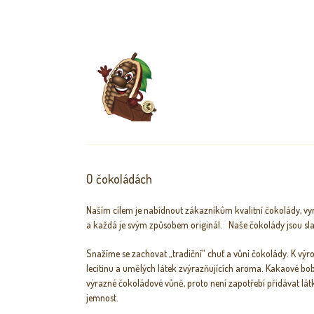
O čokoládách
Naším cílem je nabídnout zákazníkům kvalitní čokolády, v
a každá je svým způsobem originál. Naše čokolády jsou slaz
Snažíme se zachovat „tradiční“ chuť a vůni čokolády. K výr
lecitinu a umělých látek zvýrazňujících aroma. Kakaové bob
výrazné čokoládové vůně, proto není zapotřebí přidávat lát
jemnost.