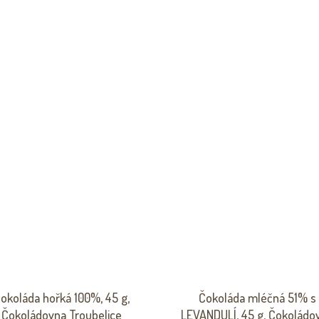
okoláda hořká 100%, 45 g,
Čokoláda mléčná 51% s
Čokoládovna Troubelice
LEVANDULÍ, 45 g, Čokoládo