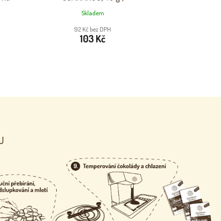
Čokoládovna Troubelice
Skladem
92 Kč bez DPH
103 Kč
U