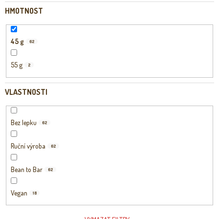
HMOTNOST
45 g
62
55 g
2
VLASTNOSTI
Bez lepku
62
Ruční výroba
62
Bean to Bar
62
Vegan
18