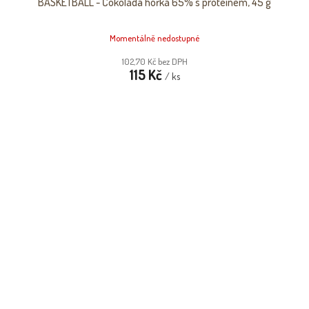
BASKETBALL - Čokoláda hořká 65% s proteinem, 45 g
Momentálně nedostupné
102,70 Kč bez DPH
115 Kč
/ ks