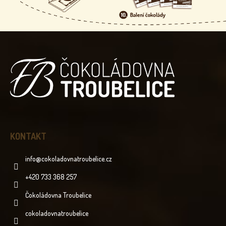
Z
Á
P
A
T
Í
KONTAKT
info
@
cokoladovnatroubelice.cz
+420 733 368 257
Čokoládovna Troubelice
cokoladovnatroubelice