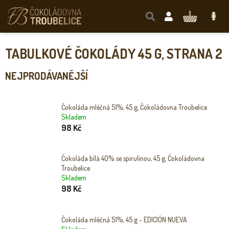
Přejít
na
NÁKUPNÍ
obsah
KOŠÍK
TABULKOVÉ ČOKOLÁDY 45 G
, STRANA 2
NEJPRODÁVANĚJŠÍ
Čokoláda mléčná 51%, 45 g, Čokoládovna Troubelice
Skladem
98 Kč
Čokoláda bílá 40% se spirulinou, 45 g, Čokoládovna
Troubelice
Skladem
98 Kč
Čokoláda mléčná 51%, 45 g - EDICIÓN NUEVA