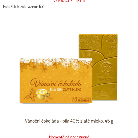
VYMAZAT FILTRY
Položek k zobrazení:
62
V
Ý
P
I
S
P
R
O
D
U
K
T
Ů
Vánoční čokoláda - bílá 40% zlaté mléko, 45 g
Momentálně nedostupné