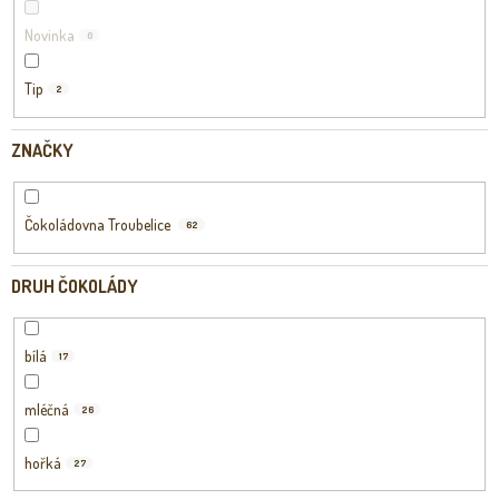
Novinka
0
Tip
2
ZNAČKY
Čokoládovna Troubelice
62
DRUH ČOKOLÁDY
bílá
17
mléčná
26
hořká
27