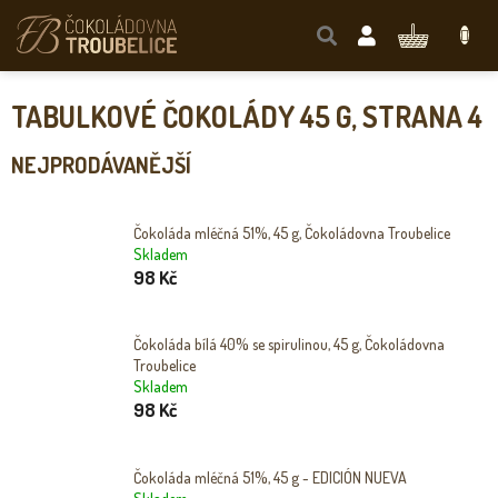
Přejít
na
NÁKUPNÍ
obsah
KOŠÍK
TABULKOVÉ ČOKOLÁDY 45 G
, STRANA 4
NEJPRODÁVANĚJŠÍ
Čokoláda mléčná 51%, 45 g, Čokoládovna Troubelice
Skladem
98 Kč
Čokoláda bílá 40% se spirulinou, 45 g, Čokoládovna
Troubelice
Skladem
98 Kč
Čokoláda mléčná 51%, 45 g - EDICIÓN NUEVA