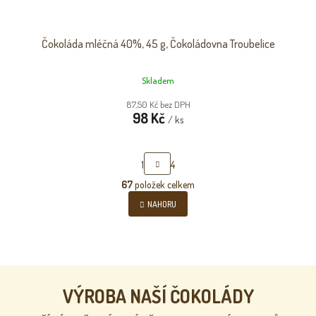
Čokoláda mléčná 40%, 45 g, Čokoládovna Troubelice
Skladem
87,50 Kč bez DPH
98 Kč
/ ks
S
1
4
T
R
67
položek celkem
O
Á
v
NAHORU
N
l
K
á
O
d
V
a
Á
c
N
Í
í
p
VÝROBA NAŠÍ ČOKOLÁDY
r