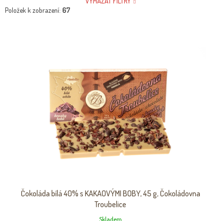
VYMAZAT FILTRY
Položek k zobrazení:
67
V
Ý
P
I
S
P
R
O
D
U
K
T
Ů
Čokoláda bílá 40% s KAKAOVÝMI BOBY, 45 g, Čokoládovna
Troubelice
Skladem