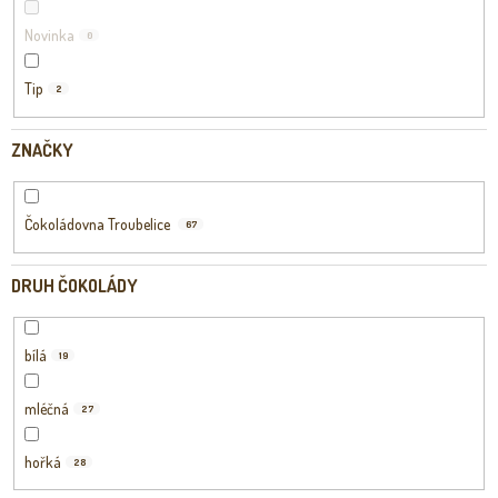
Novinka
0
Tip
2
ZNAČKY
Čokoládovna Troubelice
67
DRUH ČOKOLÁDY
bílá
19
mléčná
27
hořká
28