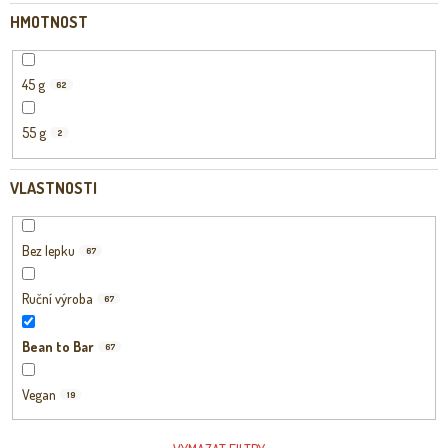
HMOTNOST
45 g
62
55 g
2
VLASTNOSTI
Bez lepku
67
Ruční výroba
67
Bean to Bar
67
Vegan
19