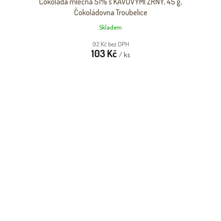
Čokoláda mléčná 51% s KÁVOVÝMI ZRNY, 45 g,
Čokoládovna Troubelice
Skladem
92 Kč bez DPH
103 Kč
/ ks