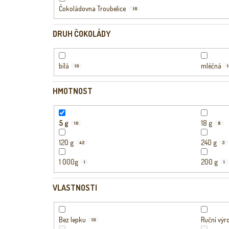
Čokoládovna Troubelice
10
DRUH ČOKOLÁDY
bílá
mléčná
10
HMOTNOST
5 g
18 g
10
8
120 g
240 g
42
3
1 000g
200 g
1
1
VLASTNOSTI
Bez lepku
Ruční výr
10