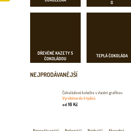
G
DŘEVĚNÉ KAZETY S
TEPLÁ ČOKOLÁDA
ČOKOLÁDOU
NEJPRODÁVANĚJŠÍ
Čokoládové kolečko s vlastní grafikou
Vyrobíme do 4 týdnů.
16 Kč
od
Ř
A
Nejprodávanější
Nejlevnější
Nejdražší
Abecedně