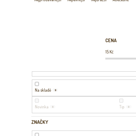
Z
E
N
Í
P
R
CENA
O
D
15
Kč
U
K
T
Ů
Na skladě
9
Novinka
Tip
0
0
ZNAČKY