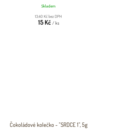
Skladem
13,40 Kč bez DPH
15 Kč
/ ks
Čokoládové kolečko - "SRDCE 1", 5g