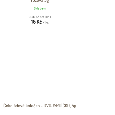
růžová 5g
Skladem
13,40 Kč bez DPH
15 Kč
/ ks
Čokoládové kolečko - DVOJSRDÍČKO, 5g