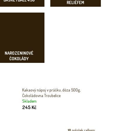
RELIÉFEM
NAROZENINOVÉ
ČOKOLÁDY
Kakaový nápoj v prášku, dóza 500g,
Čokoládovna Troubelice
Skladem
245 Kč
10
položek celkem