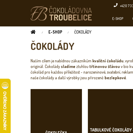
Přejít
+420 73
na
obsah
E-SHOP
DOMŮ
E-SHOP
ČOKOLÁDY
ČOKOLÁDY
Naším cílem je nabídnou zákazníkům
kvalitní čokoládu
, vyr
originál. Čokolády
sladíme
ztuhlou
třtinovou šťávou
v bio k
čokolád pro každou příležitost - narozeninové, svatební, rekla
naše čokolády a další výrobky jsou přirozeně
bezlepkové
.
TABULKOVÉ ČOKOLÁDY 
ČOKOLEČKA