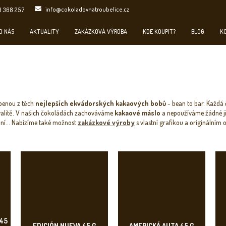
info@cokoladovnatroubelice.cz
3 368 257
O NÁS
AKTUALITY
ZAKÁZKOVÁ VÝROBA
KDE KOUPIT?
BLOG
K
obenou z těch
nejlepších ekvádorských kakaových bobů
- bean to bar. Každá
valitě. V našich čokoládách zachováváme
kakaové máslo
a nepoužíváme žádné jin
mní... Nabízíme také možnost
zakázkové výroby
s vlastní grafikou a originálním
45
EDICIÓN NUEVA 45 G
AMERICKÁ AUTA 45 G