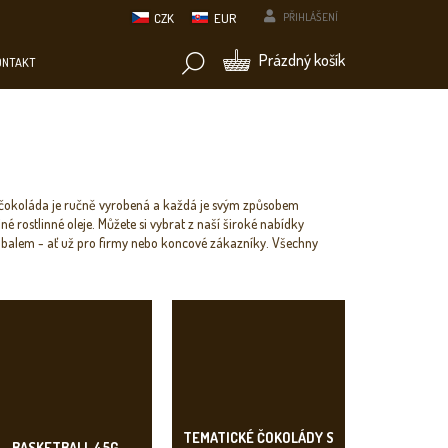
CZK
EUR
PŘIHLÁŠENÍ
NÁKUPNÍ
Prázdný košík
ONTAKT
KOŠÍK
 čokoláda je ručně vyrobená a každá je svým způsobem
é rostlinné oleje. Můžete si vybrat z naší široké nabídky
 obalem - ať už pro firmy nebo koncové zákazníky. Všechny
TEMATICKÉ ČOKOLÁDY S
BASKETBALL 45G