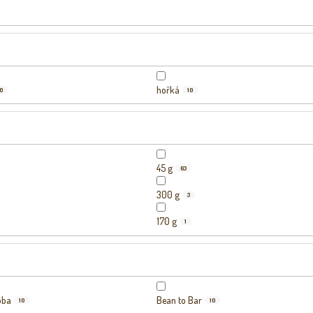
hořká
10
10
45 g
63
300 g
3
170 g
1
oba
Bean to Bar
10
10