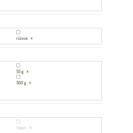
růžová
4
55 g
2
500 g
3
Vegan
0