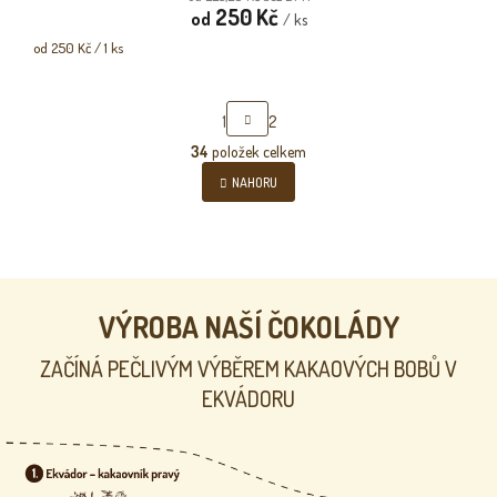
250 Kč
od
/ ks
Měrná
od 250 Kč / 1 ks
cena:
S
1
2
T
R
34
položek celkem
O
Á
v
NAHORU
N
l
K
á
O
d
V
a
Á
c
N
Í
í
p
VÝROBA NAŠÍ ČOKOLÁDY
r
v
ZAČÍNÁ PEČLIVÝM VÝBĚREM KAKAOVÝCH BOBŮ V
k
EKVÁDORU
y
v
ý
p
i