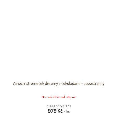
Vánoční stromeček dřevěný s čokoládami - oboustranný
Momentálně nedostupné
874,10 Kč bez DPH
979 Kč
/ ks