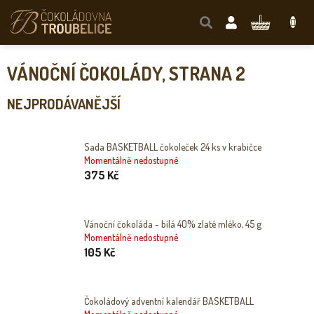
Přejít
na
NÁKUPNÍ
obsah
KOŠÍK
VÁNOČNÍ ČOKOLÁDY
, STRANA 2
NEJPRODÁVANĚJŠÍ
Sada BASKETBALL čokoleček 24 ks v krabičce
Momentálně nedostupné
375 Kč
Vánoční čokoláda - bílá 40% zlaté mléko, 45 g
Momentálně nedostupné
105 Kč
Čokoládový adventní kalendář BASKETBALL