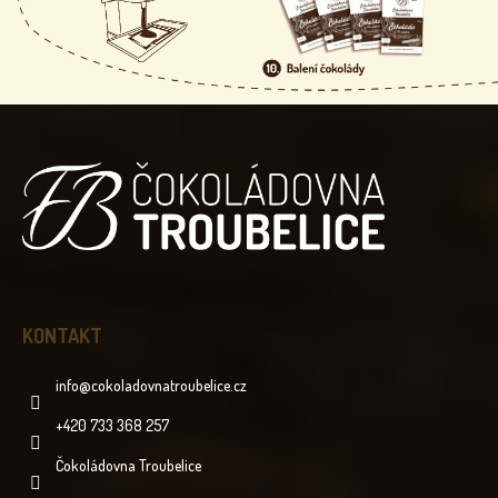
Z
Á
P
A
T
Í
KONTAKT
info
@
cokoladovnatroubelice.cz
+420 733 368 257
Čokoládovna Troubelice