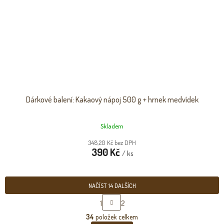
Dárkové balení: Kakaový nápoj 500 g + hrnek medvídek
Skladem
348,20 Kč bez DPH
390 Kč
/ ks
NAČÍST 14 DALŠÍCH
S
1
2
T
O
R
34
položek celkem
v
Á