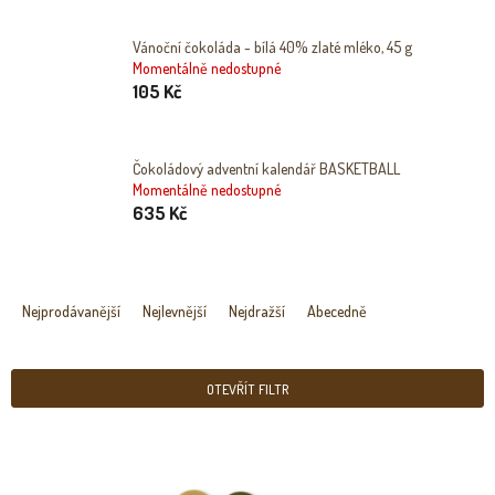
Vánoční čokoláda - bílá 40% zlaté mléko, 45 g
Momentálně nedostupné
105 Kč
Čokoládový adventní kalendář BASKETBALL
Momentálně nedostupné
635 Kč
Ř
A
Nejprodávanější
Nejlevnější
Nejdražší
Abecedně
Z
E
N
OTEVŘÍT FILTR
Í
P
V
R
Ý
O
P