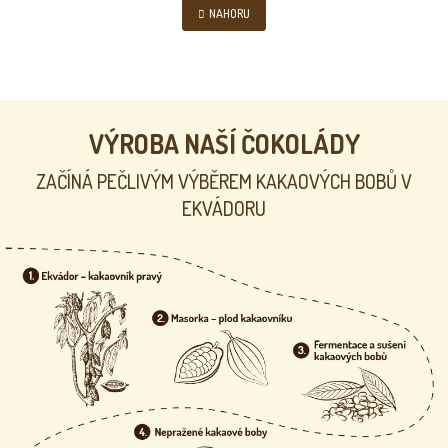
l
NAHORU
N
á
K
d
O
a
V
c
Á
N
í
Í
p
r
VÝROBA NAŠÍ ČOKOLÁDY
v
k
ZAČÍNÁ PEČLIVÝM VÝBĚREM KAKAOVÝCH BOBŮ V
y
EKVÁDORU
v
ý
p
i
s
u