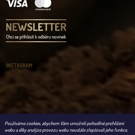
INSTAGRAM
Používáme cookies, abychom Vám umožnili pohodlné prohlížení
Sledovat na Instagramu
webu a díky analýze provozu webu neustále zlepšovali jeho funkce,