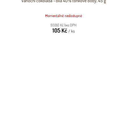
Vánoční čokoláda - bílá 40% tonkové boby, 45 g
Momentálně nedostupné
93,80 Kč bez DPH
105 Kč
/ ks