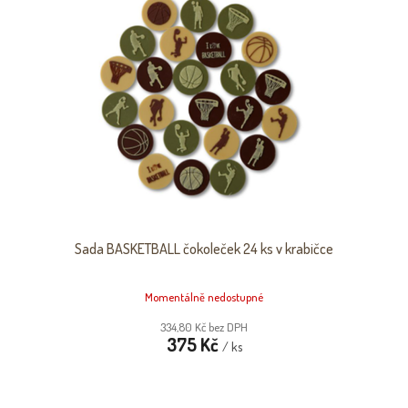
D
I
U
S
K
P
T
R
Ů
O
D
U
K
T
Ů
Sada BASKETBALL čokoleček 24 ks v krabičce
Momentálně nedostupné
334,80 Kč bez DPH
375 Kč
/ ks