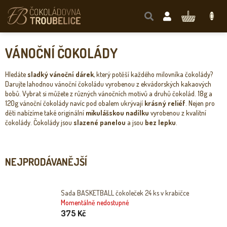
Přejít
na
NÁKUPNÍ
obsah
KOŠÍK
VÁNOČNÍ ČOKOLÁDY
Hledáte
sladký vánoční dárek
, který potěší každého milovníka čokolády?
Darujte lahodnou vánoční čokoládu vyrobenou z ekvádorských kakaových
bobů. Vybrat si můžete z různých vánočních motivů a druhů čokolád. 18g a
120g vánoční čokolády navíc pod obalem ukrývají
krásný reliéf
. Nejen pro
děti nabízíme také originální
mikulášskou nadílku
vyrobenou z kvalitní
čokolády. Čokolády jsou
slazené panelou
a jsou
bez lepku
.
NEJPRODÁVANĚJŠÍ
Sada BASKETBALL čokoleček 24 ks v krabičce
Momentálně nedostupné
375 Kč