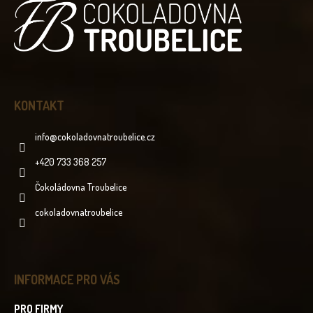
A
T
Í
KONTAKT
info
@
cokoladovnatroubelice.cz
+420 733 368 257
Čokoládovna Troubelice
cokoladovnatroubelice
INFORMACE PRO VÁS