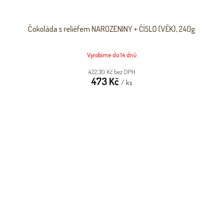
Čokoláda s reliéfem NAROZENINY + ČÍSLO (VĚK), 240g
Vyrobíme do 14 dnů
422,30 Kč bez DPH
473 Kč
/ ks