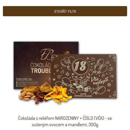
E
N
OTEVŘÍT FILTR
Í
P
V
R
Ý
O
P
D
I
U
S
K
P
T
R
Ů
O
D
U
K
T
Ů
Čokoláda s reliéfem NAROZENINY + ČÍSLO (VĚK) - se
sušeným ovocem a mandlemi, 300g