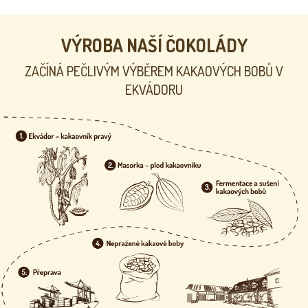
a
Á
c
N
Í
í
p
VÝROBA NAŠÍ ČOKOLÁDY
r
v
ZAČÍNÁ PEČLIVÝM VÝBĚREM KAKAOVÝCH BOBŮ V
k
EKVÁDORU
y
v
ý
p
i
s
u