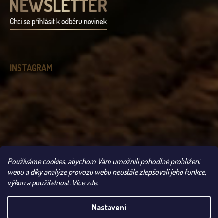
INSTAGRAM
Používáme cookies, abychom Vám umožnili pohodlné prohlížení
Sledovat na Instagramu
webu a díky analýze provozu webu neustále zlepšovali jeho funkce,
výkon a použitelnost.
Více zde
.
Copyright 2026
Čokoládovna Troubelice
. Všechna práva vyhrazena.
Nastavení
UPOZORNĚNÍ: VLIVEM VYSOKÝCH TEPLOT SE MŮŽE