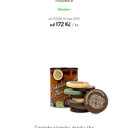
Troubelice
Skladem
od 153,60 Kč bez DPH
172 Kč
od
/ ks
Čokoládová kolečka, dózička 45g