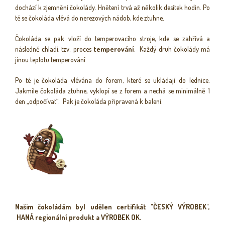
dochází k zjemnění čokolády. Hnětení trvá až několik desítek hodin. Po
té se čokoláda vlévá do nerezových nádob, kde ztuhne.
Čokoláda se pak vloží do temperovacího stroje, kde se zahřívá a
následně chladí, tzv. proces
temperování
. Každý druh čokolády má
jinou teplotu temperování.
Po té je čokoláda vlévána do forem, které se ukládají do lednice.
Jakmile čokoláda ztuhne, vyklopí se z forem a nechá se minimálně 1
den „odpočívat“. Pak je čokoláda připravená k balení.
Našim čokoládám byl udělen certifikát "ČESKÝ VÝROBEK",
HANÁ regionální produkt a VÝROBEK OK.