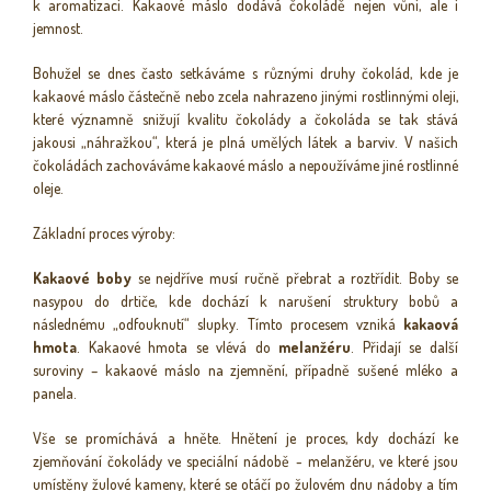
k aromatizaci. Kakaové máslo dodává čokoládě nejen vůni, ale i
jemnost.
Bohužel se dnes často setkáváme s různými druhy čokolád, kde je
kakaové máslo částečně nebo zcela nahrazeno jinými rostlinnými oleji,
které významně snižují kvalitu čokolády a čokoláda se tak stává
jakousi „náhražkou“, která je plná umělých látek a barviv. V našich
čokoládách zachováváme kakaové máslo a nepoužíváme jiné rostlinné
oleje.
Základní proces výroby:
Kakaové boby
se nejdříve musí ručně přebrat a roztřídit. Boby se
nasypou do drtiče, kde dochází k narušení struktury bobů a
následnému „odfouknutí“ slupky. Tímto procesem vzniká
kakaová
hmota
. Kakaové hmota se vlévá do
melanžéru
. Přidají se další
suroviny – kakaové máslo na zjemnění, případně sušené mléko a
panela.
Vše se promíchává a hněte. Hnětení je proces, kdy dochází ke
zjemňování čokolády ve speciální nádobě - melanžéru, ve které jsou
umístěny žulové kameny, které se otáčí po žulovém dnu nádoby a tím