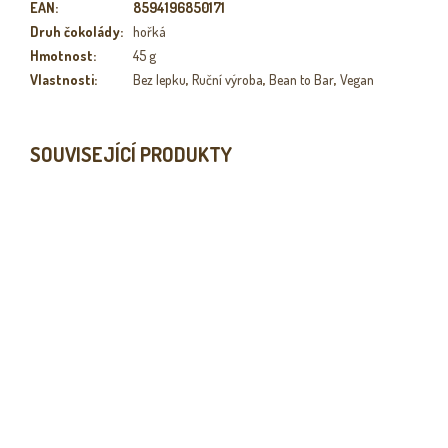
EAN
:
8594196850171
Druh čokolády
:
hořká
Hmotnost
:
45 g
Vlastnosti
:
Bez lepku
,
Ruční výroba
,
Bean to Bar
,
Vegan
SOUVISEJÍCÍ PRODUKTY