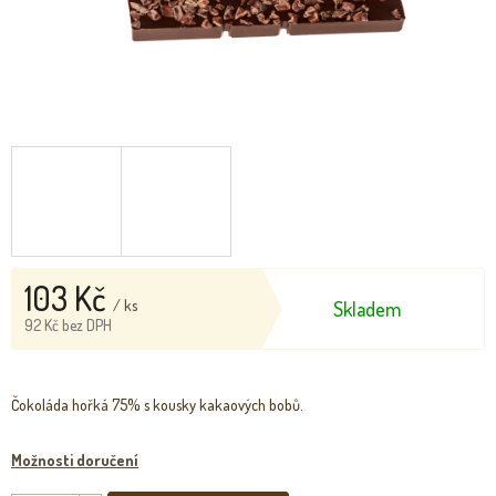
103 Kč
/ ks
Skladem
92 Kč bez DPH
Měrná
cena:
Čokoláda hořká 75% s kousky kakaových bobů.
Možnosti doručení