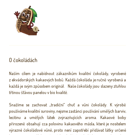
O čokoládách
Naším cílem je nabídnout zákazníkům kvalitní čokolády, vyrobené
z ekvádorských kakaových bobů. Každá čokoláda je ručně vyrobená a
každá je svým způsobem originál. Naše čokolády jsou slazeny ztuhlou
třtinou šťávou panelou v bio kvalitě.
Snažíme se zachovat „tradiční“ chuť a vůni čokolády. K výrobě
používáme kvalitní suroviny, nejsme zastánci používání umělých barviv,
lecitinu a umělých látek zvýrazňujících aroma. Kakaové boby
přirozeně obsahují cca polovinu kakaového másla, které je nositelem
výrazné čokoládové vůně, proto není zapotřebí přidávat látky určené