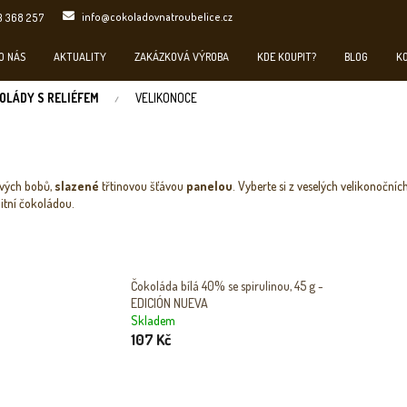
info@cokoladovnatroubelice.cz
3 368 257
O NÁS
AKTUALITY
ZAKÁZKOVÁ VÝROBA
KDE KOUPIT?
BLOG
K
OLÁDY S RELIÉFEM
VELIKONOCE
vých bobů,
slazené
třtinovou šťávou
panelou
. Vyberte si z veselých velikonoční
itní čokoládou.
Čokoláda bílá 40% se spirulinou, 45 g -
EDICIÓN NUEVA
Skladem
107 Kč