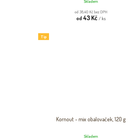
Skladem
od 38,40 Kč bez DPH
43 Kč
od
/ ks
Tip
Kornout - mix obalovaček, 120 g
Skladem