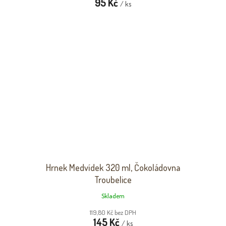
95 Kč
/ ks
Hrnek Medvídek 320 ml, Čokoládovna
Troubelice
Skladem
119,80 Kč bez DPH
145 Kč
/ ks