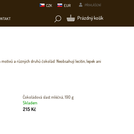
CZK
EUR
PŘIHLÁŠENÍ
NÁKUPNÍ
Prázdný košík
ONTAKT
KOŠÍK
ch motivů a různých druhů čokolád. Neobsahují lecitin, lepek ani
Čokoládová slast mléčná, 190 g
Skladem
215 Kč