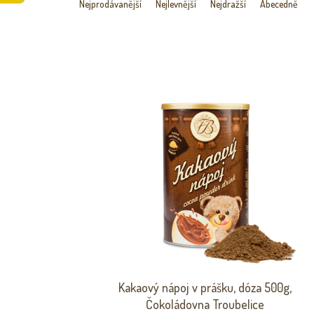
A
Nejprodávanější
Nejlevnější
Nejdražší
Abecedně
Z
E
N
Í
P
V
R
Ý
O
P
D
I
U
S
K
P
T
R
Ů
O
D
U
K
T
Ů
Kakaový nápoj v prášku, dóza 500g,
Čokoládovna Troubelice