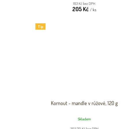
183 Kč bez DPH
205 Kč
/ ks
Tip
Kornout - mandle v růžové, 120 g
Skladem
202,70 Kč bez DPH