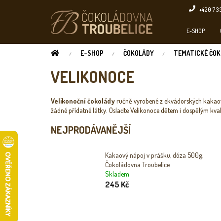
Přejít
+420 73
na
obsah
E-SHOP
DOMŮ
E-SHOP
ČOKOLÁDY
TEMATICKÉ ČOK
VELIKONOCE
Velikonoční čokolády
ručně vyrobené z ekvádorských kakao
žádné přídatné látky. Oslaďte Velikonoce dětem i dospělým kval
NEJPRODÁVANĚJŠÍ
Kakaový nápoj v prášku, dóza 500g,
Čokoládovna Troubelice
Skladem
245 Kč
Ř