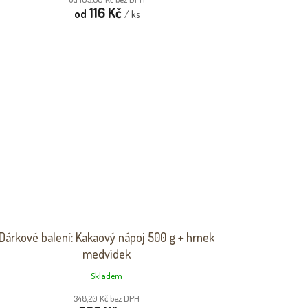
116 Kč
od
/ ks
Dárkové balení: Kakaový nápoj 500 g + hrnek
medvídek
Skladem
348,20 Kč bez DPH