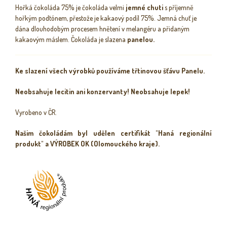
Hořká čokoláda 75% je čokoláda velmi
jemné
chuti
s příjemně
hořkým podtónem, přestože je kakaový podíl 75%. Jemná chuť je
dána dlouhodobým procesem hnětení v melangéru a přidaným
kakaovým máslem.
Čokoláda je slazena
panelou.
Ke slazení všech výrobků používáme třtinovou šťávu Panelu.
Neobsahuje lecitin ani konzervanty! Neobsahuje lepek!
Vyrobeno v ČR.
Našim čokoládám byl udělen certifikát "Haná regionální
produkt" a VÝROBEK OK (Olomouckého kraje).