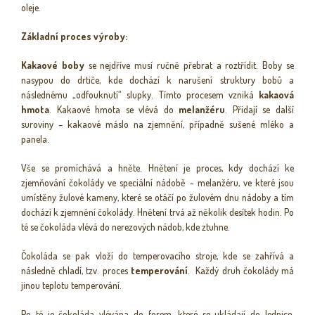
oleje.
Základní proces výroby:
Kakaové boby
se nejdříve musí ručně přebrat a roztřídit. Boby se
nasypou do drtiče, kde dochází k narušení struktury bobů a
následnému „odfouknutí“ slupky. Tímto procesem vzniká
kakaová
hmota
. Kakaové hmota se vlévá do
melanžéru
. Přidají se další
suroviny – kakaové máslo na zjemnění, případně sušené mléko a
panela.
Vše se promíchává a hněte. Hnětení je proces, kdy dochází ke
zjemňování čokolády ve speciální nádobě - melanžéru, ve které jsou
umístěny žulové kameny, které se otáčí po žulovém dnu nádoby a tím
dochází k zjemnění čokolády. Hnětení trvá až několik desítek hodin. Po
té se čokoláda vlévá do nerezových nádob, kde ztuhne.
Čokoláda se pak vloží do temperovacího stroje, kde se zahřívá a
následně chladí, tzv. proces
temperování
. Každý druh čokolády má
jinou teplotu temperování.
Po té je čokoláda vlévána do forem, které se ukládají do lednice.