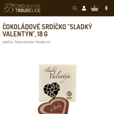
Přejít
na
NÁKUPNÍ
obsah
KOŠÍK
ČOKOLÁDOVÉ SRDÍČKO "SLADKÝ
VALENTÝN", 18 G
ZNAČKA:
ČOKOLÁDOVNA TROUBELICE