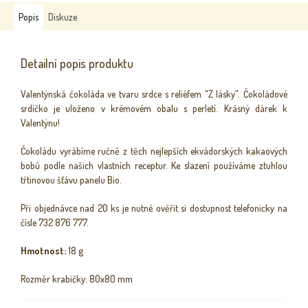
Popis
Diskuze
Detailní popis produktu
Valentýnská čokoláda ve tvaru srdce s reliéfem "Z lásky". Čokoládové
srdíčko je uloženo v krémovém obalu s perletí.
Krásný dárek k
Valentýnu!
Čokoládu vyrábíme ručně z těch nejlepších ekvádorských kakaových
bobů podle našich vlastních receptur. Ke slazení používáme ztuhlou
třtinovou šťávu panelu Bio.
Při objednávce nad 20 ks je nutné ověřit si dostupnost telefonicky na
čísle 732 876 777.
Hmotnost:
18 g
Rozměr krabičky: 80x80 mm