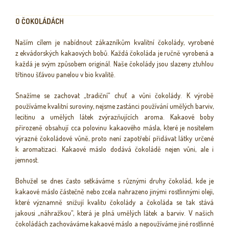
O ČOKOLÁDÁCH
Naším cílem je nabídnout zákazníkům kvalitní čokolády, vyrobené
z ekvádorských kakaových bobů. Každá čokoláda je ručně vyrobená a
každá je svým způsobem originál. Naše čokolády jsou slazeny ztuhlou
třtinou šťávou panelou v bio kvalitě.
Snažíme se zachovat „tradiční“ chuť a vůni čokolády. K výrobě
používáme kvalitní suroviny, nejsme zastánci používání umělých barviv,
lecitinu a umělých látek zvýrazňujících aroma. Kakaové boby
přirozeně obsahují cca polovinu kakaového másla, které je nositelem
výrazné čokoládové vůně, proto není zapotřebí přidávat látky určené
k aromatizaci. Kakaové máslo dodává čokoládě nejen vůni, ale i
jemnost.
Bohužel se dnes často setkáváme s různými druhy čokolád, kde je
kakaové máslo částečně nebo zcela nahrazeno jinými rostlinnými oleji,
které významně snižují kvalitu čokolády a čokoláda se tak stává
jakousi „náhražkou“, která je plná umělých látek a barviv. V našich
čokoládách zachováváme kakaové máslo a nepoužíváme jiné rostlinné