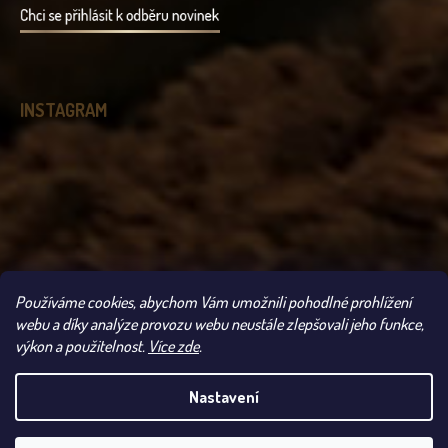
INSTAGRAM
Používáme cookies, abychom Vám umožnili pohodlné prohlížení
Sledovat na Instagramu
webu a díky analýze provozu webu neustále zlepšovali jeho funkce,
výkon a použitelnost.
Více zde
.
Copyright 2026
Čokoládovna Troubelice
. Všechna práva vyhrazena.
Nastavení
UPOZORNĚNÍ: VLIVEM VYSOKÝCH TEPLOT SE MŮŽE
ODESLÁNÍ VAŠÍ ZÁSILKY POZDRŽET. POKUD SI
PŘEJETE ODESLAT ZÁSILKU NA VLASTNÍ RIZIKO,