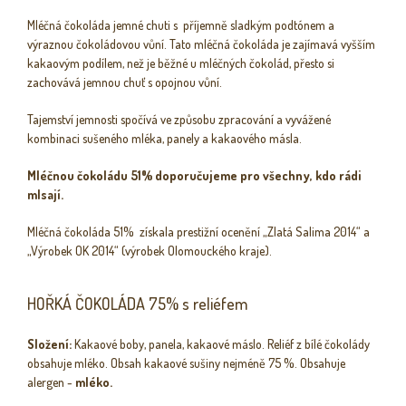
Mléčná čokoláda jemné chuti s příjemně sladkým podtónem a
výraznou čokoládovou vůní. Tato mléčná čokoláda je zajímavá vyšším
kakaovým podílem, než je běžné u mléčných čokolád, přesto si
zachovává jemnou chuť s opojnou vůní.
Tajemství jemnosti spočívá ve způsobu zpracování a vyvážené
kombinaci sušeného mléka, panely a kakaového másla.
Mléčnou čokoládu 51% doporučujeme pro všechny, kdo rádi
mlsají.
Mléčná čokoláda 51% získala prestižní ocenění „Zlatá Salima 2014“ a
„Výrobek OK 2014“ (výrobek Olomouckého kraje).
HOŘKÁ ČOKOLÁDA 75% s reliéfem
Složení:
Kakaové boby, panela, kakaové máslo. Reliéf z bílé čokolády
obsahuje mléko. Obsah kakaové sušiny nejméně 75 %. Obsahuje
alergen -
mléko.