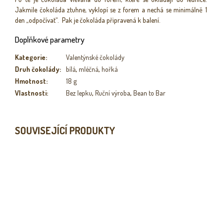
Jakmile čokoláda ztuhne, vyklopí se z forem a nechá se minimálně 1
den „odpočívat“. Pak je čokoláda připravená k balení.
Doplňkové parametry
Kategorie
:
Valentýnské čokolády
Druh čokolády
:
bílá
,
mléčná
,
hořká
Hmotnost
:
18 g
Vlastnosti
:
Bez lepku
,
Ruční výroba
,
Bean to Bar
SOUVISEJÍCÍ PRODUKTY