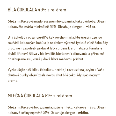
BÍLÁ ČOKOLÁDA 40% s reliéfem
Složení:
Kakaové máslo, sušené mléko, panela, kakaové boby. Obsah
kakaového másla minimálně 40%. Obsahuje alergen -
mléko.
Bílá čokoláda obsahuje 40% kakaového másla, které je přirozenou
součástí kakaových bobů a je nositelem výrazné typické vůně čokolády,
proto není zapotřebí přidávat látky určené k aromatizaci. Panela je
ztuhlá třtinová šťáva v bio kvalitě, která není rafinovaná a přirozeně
obsahuje melasu, která ji dává lehce medovou příchuť.
Vyzkoušejte naši bílou čokoládu, nechte ji rozpustit na jazyku a Vaše
chuťové buňky objeví zcela novou chuť bílé čokolády s jedinečným
aroma.
MLÉČNÁ ČOKOLÁDA 51% s reliéfem
Složení:
Kakaové boby, panela, sušené mléko, kakaové máslo. Obsah
kakaové sušiny nejméně 51%. Obsahuje alergen -
mléko.