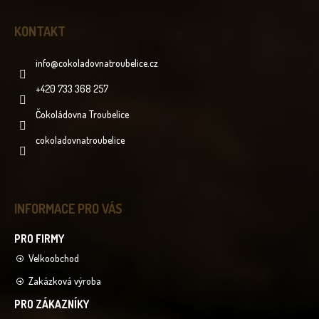
KONTAKT
info
@
cokoladovnatroubelice.cz
+420 733 368 257
Čokoládovna Troubelice
cokoladovnatroubelice
INFORMACE PRO VÁS
Velkoobchod
Zakázková výroba