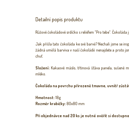
Detailní popis produktu
Růžové čokoládové srdíčko s reliéfem "Pro tebe". Čokoláda j
Jak přišla tato čokoláda ke své barvě? Nechali jsme se ins
žádná umělá barviva v naší čokoládě nenajdete a proto js
chuť.
Složení:
Kakaové máslo, třtinová šťáva panela, sušené 
mléko.
Čokoláda na povrchu přirozeně tmavne, uvnitř zůstá
Hmotnost:
18g
Rozměr krabičky:
80x80 mm
Při objednávce nad 20 ks je nutné ověřit si dostupno