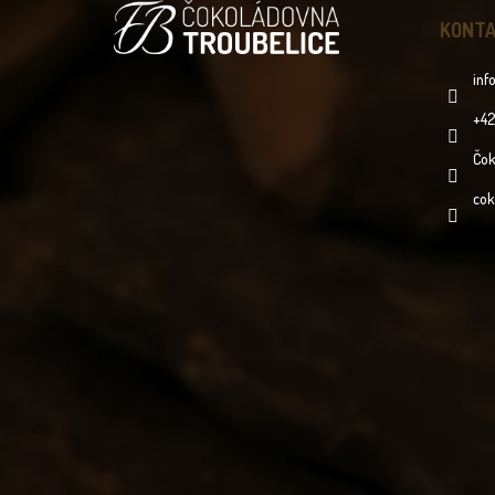
P
A
KONT
T
Í
inf
+42
Čok
cok