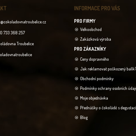
AKT
INFORMACE PRO VÁS
o
@
cokoladovnatroubelice.cz
Velkoobchod
0 733 368 257
Zakázková výroba
oládovna Troubelice
oladovnatroubelice
Ceny dopravného
Jak reklamovat poškozený balík
Obchodní podmínky
Podmínky ochrany osobních údaj
Moje objednávka
Přednášky o čokoládě s degustac
Blog