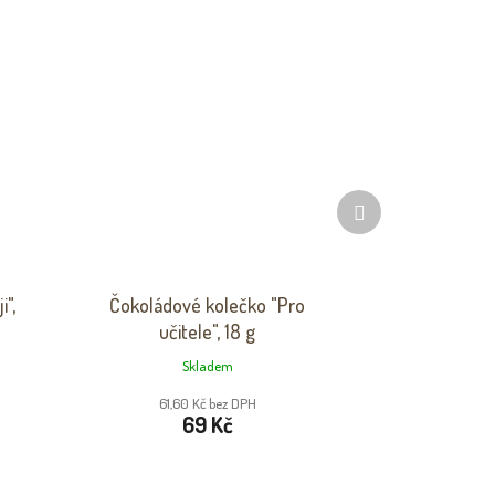
Další
produkt
",
Čokoládové kolečko "Pro
učitele", 18 g
Skladem
61,60 Kč bez DPH
69 Kč