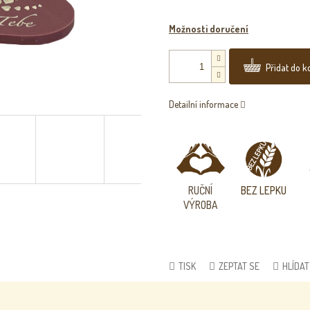
Možnosti doručení
Přidat do k
Detailní informace
RUČNÍ
BEZ
LEPKU
VÝROBA
TISK
ZEPTAT SE
HLÍDAT