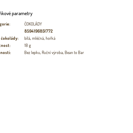
ňkové parametry
gorie
:
ČOKOLÁDY
8594196851772
 čokolády
:
bílá
,
mléčná
,
hořká
tnost
:
18 g
tnosti
:
Bez lepku
,
Ruční výroba
,
Bean to Bar