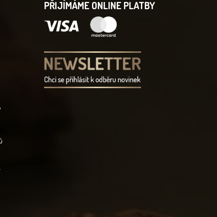
PŘIJÍMÁME ONLINE PLATBY
?
ů
í