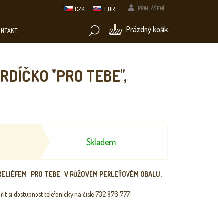
CZK
EUR
PŘIHLÁŠENÍ
NÁKUPNÍ
Prázdný košík
ONTAKT
KOŠÍK
DÍČKO "PRO TEBE",
Skladem
RELIÉFEM "PRO TEBE" V RŮŽOVÉM PERLEŤOVÉM OBALU.
řit si dostupnost telefonicky na čísle 732 876 777.