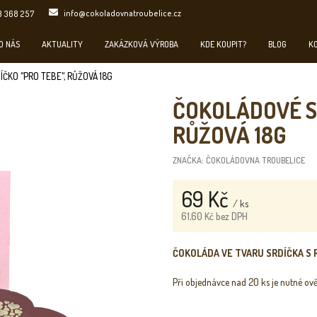
info@cokoladovnatroubelice.cz
3 368 257
O NÁS
AKTUALITY
ZAKÁZKOVÁ VÝROBA
KDE KOUPIT?
BLOG
K
ČKO "PRO TEBE", RŮŽOVÁ 18G
ČOKOLÁDOVÉ SR
RŮŽOVÁ 18G
ZNAČKA:
ČOKOLÁDOVNA TROUBELICE
69 Kč
/ ks
61,60 Kč bez DPH
Měrná
cena:
ČOKOLÁDA VE TVARU SRDÍČKA S 
Při objednávce nad 20 ks je nutné ově