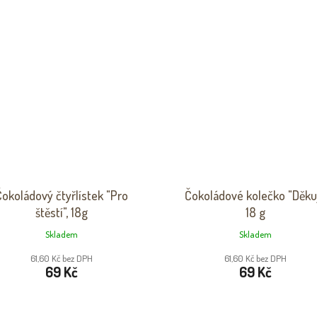
okoládový čtyřlístek "Pro
Čokoládové kolečko "Děkuji
štěstí", 18g
18 g
Skladem
Skladem
61,60 Kč bez DPH
61,60 Kč bez DPH
69 Kč
69 Kč