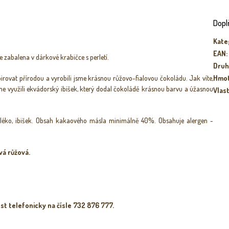
Dopl
Kate
EAN
:
e zabalena v dárkové krabičce s perletí.
Druh
pirovat přírodou a vyrobili jsme krásnou růžovo-fialovou čokoládu. Jak víte,
Hmo
me využili ekvádorský ibišek, který dodal čokoládě krásnou barvu a úžasnou
Vlas
mléko, ibišek. Obsah kakaového másla minimálně 40%. Obsahuje alergen -
vá růžová.
st telefonicky na čísle 732 876 777.