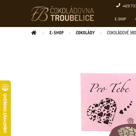
Přejít
+420 73
na
obsah
E-SHOP
DOMŮ
E-SHOP
ČOKOLÁDY
ČOKOLÁDOVÉ SRDÍ