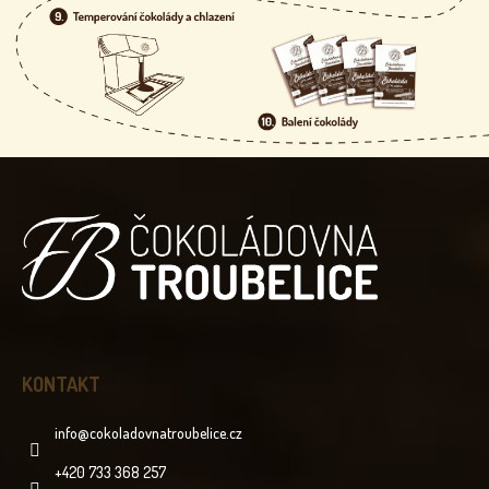
Z
Á
P
A
T
Í
KONTAKT
info
@
cokoladovnatroubelice.cz
+420 733 368 257