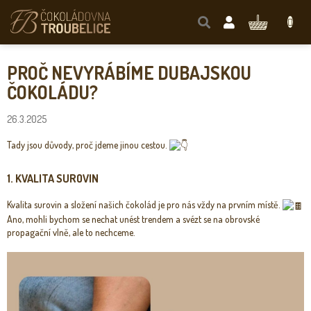
Přejít
na
NÁKUPNÍ
obsah
KOŠÍK
PROČ NEVYRÁBÍME DUBAJSKOU
ČOKOLÁDU?
26.3.2025
Tady jsou důvody, proč jdeme jinou cestou.
1. KVALITA SUROVIN
Kvalita surovin a složení našich čokolád je pro nás vždy na prvním místě.
Ano, mohli bychom se nechat unést trendem a svézt se na obrovské
propagační vlně, ale to nechceme.