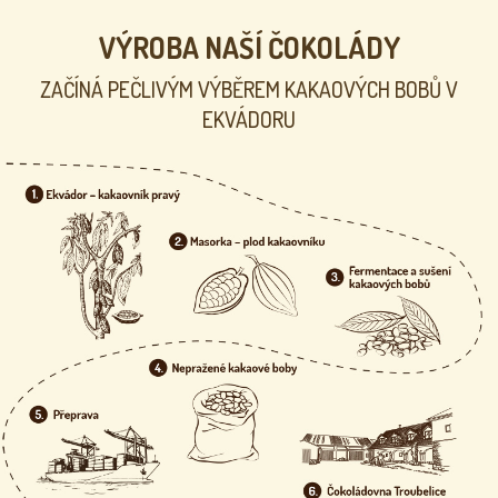
a
c
VÝROBA NAŠÍ ČOKOLÁDY
í
p
ZAČÍNÁ PEČLIVÝM VÝBĚREM KAKAOVÝCH BOBŮ V
r
EKVÁDORU
v
k
y
v
ý
p
i
s
u