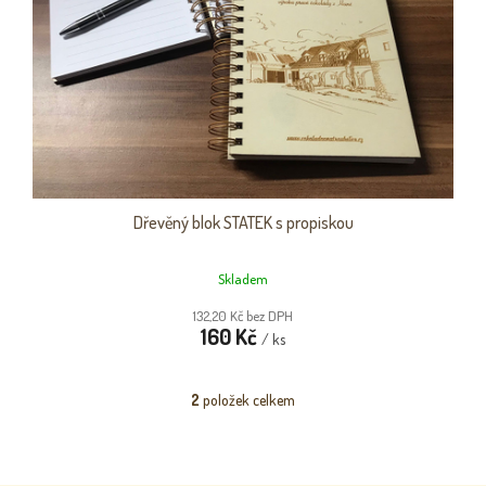
Dřevěný blok STATEK s propiskou
Skladem
132,20 Kč bez DPH
160 Kč
/ ks
2
položek celkem
O
v
l
á
d