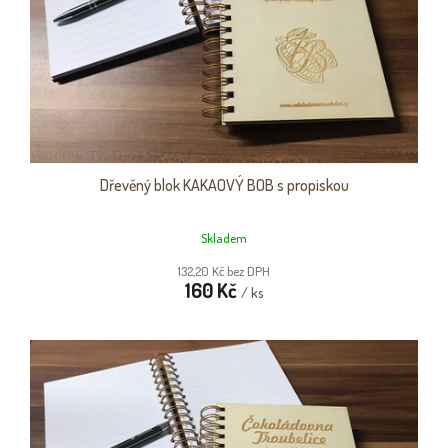
O
K
D
T
U
Ů
K
T
Ů
Dřevěný blok KAKAOVÝ BOB s propiskou
Skladem
132,20 Kč bez DPH
160 Kč
/ ks