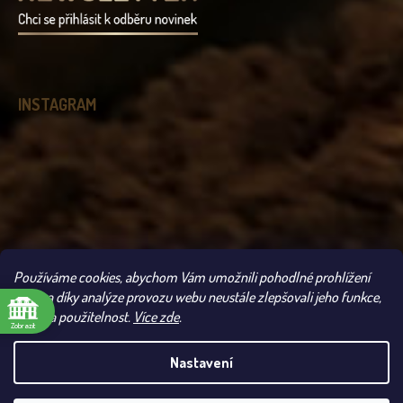
INSTAGRAM
Používáme cookies, abychom Vám umožnili pohodlné prohlížení
Sledovat na Instagramu
webu a díky analýze provozu webu neustále zlepšovali jeho funkce,
výkon a použitelnost.
Více zde
.
Zobrazit
Copyright 2026
Čokoládovna Troubelice
. Všechna práva vyhrazena.
Nastavení
UPOZORNĚNÍ: VLIVEM VYSOKÝCH TEPLOT SE MŮŽE
ODESLÁNÍ VAŠÍ ZÁSILKY POZDRŽET. POKUD SI