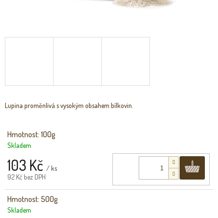
Lupina proměnlivá s vysokým obsahem bílkovin.
Hmotnost: 100g
Skladem
103 Kč
Do 
/ ks
92 Kč bez DPH
Hmotnost: 500g
Skladem