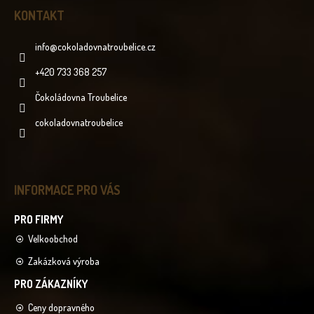
KONTAKT
info
@
cokoladovnatroubelice.cz
+420 733 368 257
Čokoládovna Troubelice
cokoladovnatroubelice
INFORMACE PRO VÁS
Velkoobchod
Zakázková výroba
Ceny dopravného