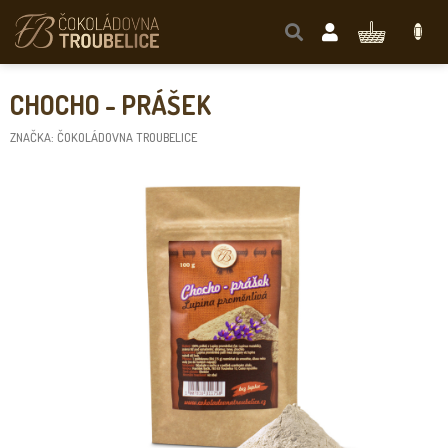
Přejít
na
NÁKUPNÍ
obsah
KOŠÍK
CHOCHO - PRÁŠEK
ZNAČKA:
ČOKOLÁDOVNA TROUBELICE