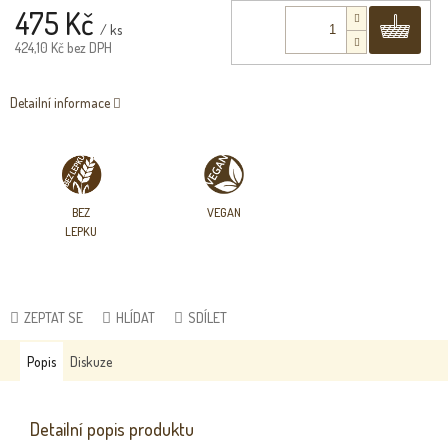
475 Kč
Do 
/ ks
424,10 Kč bez DPH
Detailní informace
BEZ
VEGAN
LEPKU
ZEPTAT SE
HLÍDAT
SDÍLET
Popis
Diskuze
Detailní popis produktu