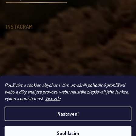
INSTAGRAM
Používáme cookies, abychom Vám umožnili pohodlné prohlížení
Sledovat na Instagramu
webu a díky analýze provozu webu neustále zlepšovali jeho funkce,
výkon a použitelnost.
Více zde
.
Copyright 2026
Čokoládovna Troubelice
. Všechna práva vyhrazena.
Nastavení
UPOZORNĚNÍ: VLIVEM VYSOKÝCH TEPLOT SE MŮŽE
ODESLÁNÍ VAŠÍ ZÁSILKY POZDRŽET. POKUD SI
PŘEJETE ODESLAT ZÁSILKU NA VLASTNÍ RIZIKO,
Vytvořil Shoptet
(nakódoval
dkLAB
)
Souhlasím