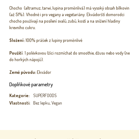
Chocho (altramuz, tarwi, lupina proměnlivá)
má vysoký obsah bílkovin
(až 51%). Vhodné i pro vegany a vegetariány. Ekvádorští domorodci
chocho používají na posílení svalů, zubů, kostí a na snížení hladiny
krevního cukru.
Složení:
100% prášek z lupiny proměnlivé
Použití
: 1 polévkovou lžíci rozmíchat do smoothie, džusu nebo vody (ne
do horkých nápojů).
Země původu:
Ekvádor
Doplňkové parametry
Kategorie
:
SUPERFOODS
Vlastnosti
:
Bez lepku
,
Vegan