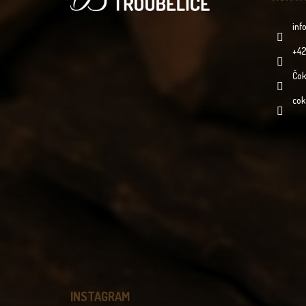
T
Í
inf
+42
Čok
cok
INSTAGRAM