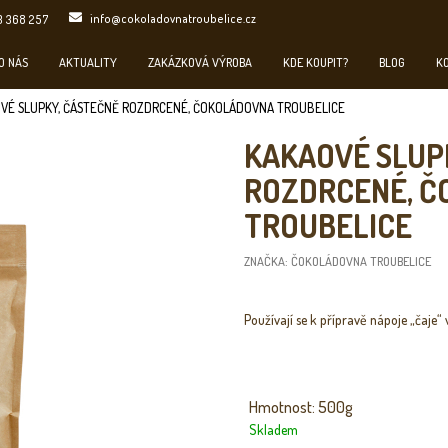
info@cokoladovnatroubelice.cz
3 368 257
O NÁS
AKTUALITY
ZAKÁZKOVÁ VÝROBA
KDE KOUPIT?
BLOG
K
VÉ SLUPKY, ČÁSTEČNĚ ROZDRCENÉ, ČOKOLÁDOVNA TROUBELICE
KAKAOVÉ SLUP
ROZDRCENÉ, 
TROUBELICE
ZNAČKA:
ČOKOLÁDOVNA TROUBELICE
Používají se k přípravě nápoje „čaje“ 
Hmotnost: 500g
Skladem