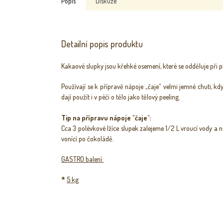
Popis
Diskuze
Detailní popis produktu
Kakaové slupky jsou křehké osemení, které se odděluje při
Používají se k přípravě nápoje „čaje“ velmi jemné chuti, kdy
dají použít i v péči o tělo jako tělový peeling.
Tip na přípravu nápoje "čaje":
Cca 3 polévkové lžíce slupek zalejeme 1/2 L vroucí vody 
vonící po čokoládě.
GASTRO balení:
*
5 kg