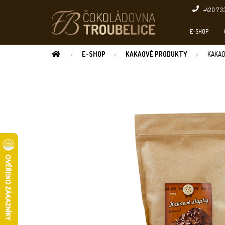
Přejít
+420 73
na
obsah
E-SHOP
DOMŮ
E-SHOP
KAKAOVÉ PRODUKTY
KAKAO