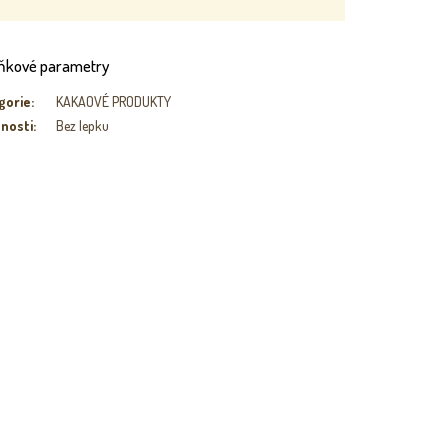
ňkové parametry
gorie
:
KAKAOVÉ PRODUKTY
tnosti
:
Bez lepku