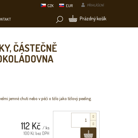
CZK
EUR
PŘIHLÁŠENÍ
NÁKUPNÍ
Prázdný košík
ONTAKT
KOŠÍK
KY, ČÁSTEČNĚ
ČOKOLÁDOVNA
velmi jemné chuti nebo v péči o tělo jako tělový peeling.
112 Kč
/ ks
Do košíku
100 Kč bez DPH