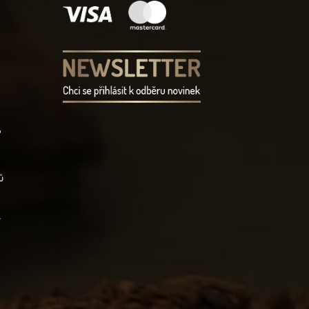
?
ů
í