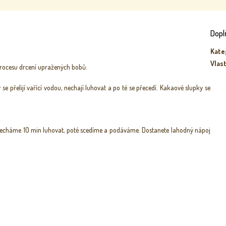
Dopl
Kate
Vlas
 procesu drcení upražených bobů.
 se přelijí vařící vodou, nechají luhovat a po té se přecedí. Kakaové slupky se
a necháme 10 min luhovat, poté scedíme a podáváme. Dostanete lahodný nápoj