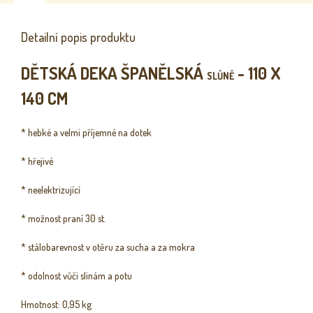
Detailní popis produktu
DĚTSKÁ DEKA ŠPANĚLSKÁ
- 110 X
SLŮNĚ
140 CM
* hebké a velmi příjemné na dotek
* hřejivé
* neelektrizující
* možnost praní 30 st.
* stálobarevnost v otěru za sucha a za mokra
* odolnost vůči slinám a potu
Hmotnost: 0,95 kg