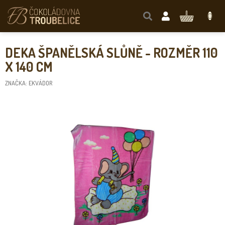
Přejít
na
NÁKUPNÍ
obsah
KOŠÍK
DEKA ŠPANĚLSKÁ SLŮNĚ - ROZMĚR 110
X 140 CM
ZNAČKA:
EKVÁDOR