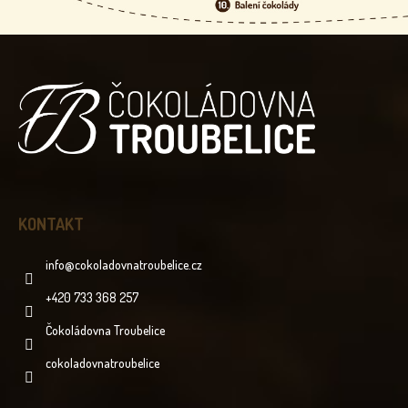
Z
Á
P
A
T
Í
KONTAKT
info
@
cokoladovnatroubelice.cz
+420 733 368 257
Čokoládovna Troubelice
cokoladovnatroubelice