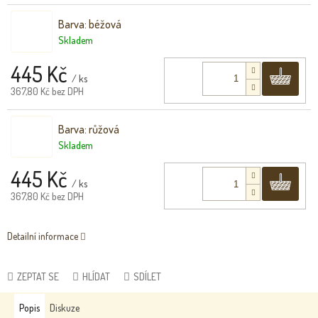
Barva: béžová
Skladem
445 Kč
Do 
/ ks
367,80 Kč bez DPH
Barva: růžová
Skladem
445 Kč
Do 
/ ks
367,80 Kč bez DPH
Detailní informace
ZEPTAT SE
HLÍDAT
SDÍLET
Popis
Diskuze