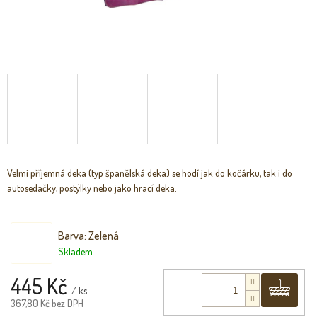
Velmi příjemná deka (typ španělská deka) se hodí jak do kočárku, tak i do
autosedačky, postýlky nebo jako hrací deka.
Barva: Zelená
Skladem
445 Kč
Do 
/ ks
367,80 Kč bez DPH