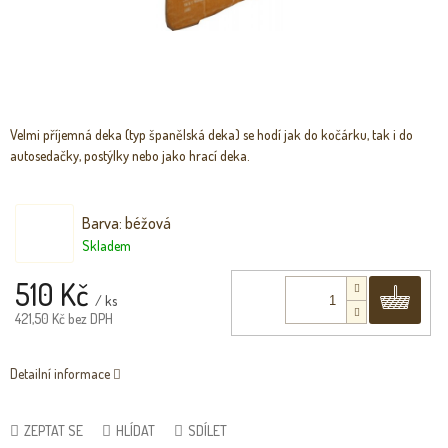
Velmi příjemná deka (typ španělská deka) se hodí jak do kočárku, tak i do
autosedačky, postýlky nebo jako hrací deka.
Barva: béžová
Skladem
510 Kč
Do 
/ ks
421,50 Kč bez DPH
Detailní informace
ZEPTAT SE
HLÍDAT
SDÍLET