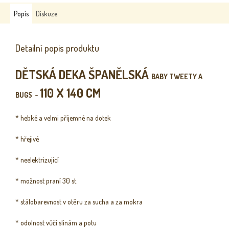
Popis
Diskuze
Detailní popis produktu
DĚTSKÁ DEKA ŠPANĚLSKÁ
BABY TWEETY A
110 X 140 CM
BUGS
-
* hebké a velmi příjemné na dotek
* hřejivé
* neelektrizující
* možnost praní 30 st.
* stálobarevnost v otěru za sucha a za mokra
* odolnost vůči slinám a potu