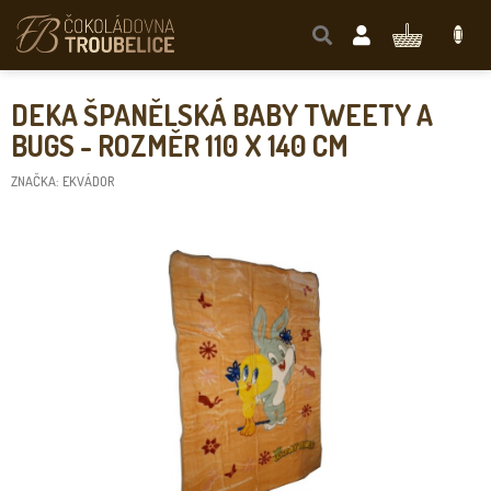
Přejít
na
NÁKUPNÍ
obsah
KOŠÍK
DEKA ŠPANĚLSKÁ BABY TWEETY A
BUGS - ROZMĚR 110 X 140 CM
ZNAČKA:
EKVÁDOR