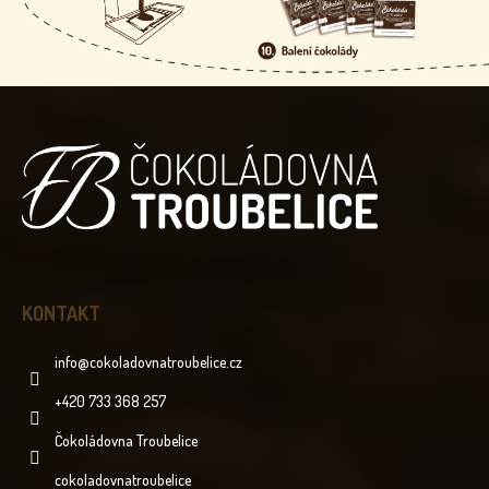
Z
Á
P
A
T
Í
KONTAKT
info
@
cokoladovnatroubelice.cz
+420 733 368 257
Čokoládovna Troubelice
cokoladovnatroubelice