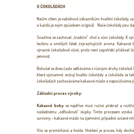
O ČOKOLÁDÁCH
Naším cílem je nabídnout zákazníkům kvalitní čokolády, 
a každá je svým způsobem originál. Naše čokolády jsou slaz
Snažíme se zachovat „tradiční“ chuť a vůni čokolády. K vý
lecitinu a umělých látek zvýrazňujících aroma. Kakaové 
výrazné čokoládové vůně, proto není zapotřebí přidávat l
jemnost.
Bohužel se dnes často setkáváme s různými druhy čokolád, k
které významně snižují kvalitu čokolády a čokoláda se tak
čokoládách zachováváme kakaové máslo a nepoužíváme jiné
Základní proces výroby:
Kakaové boby
se nejdříve musí ručně přebrat a roztří
následnému „odfouknutí“ slupky. Tímto procesem vzniká
suroviny – kakaové máslo na zjemnění, případně sušené ml
Vše se promíchává a hněte. Hnětení je proces, kdy dochá