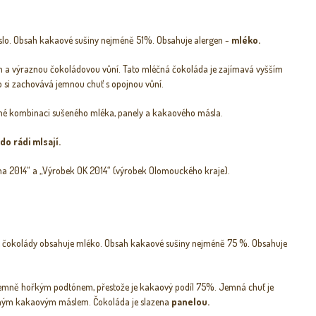
lo. Obsah kakaové sušiny nejméně 51%. Obsahuje alergen -
mléko.
 a výraznou čokoládovou vůní. Tato mléčná čokoláda je zajímavá vyšším
 si zachovává jemnou chuť s opojnou vůní.
ené kombinaci sušeného mléka, panely a kakaového másla.
o rádi mlsají.
ima 2014“ a „Výrobek OK 2014“ (výrobek Olomouckého kraje).
ílé čokolády obsahuje mléko. Obsah kakaové sušiny nejméně 75 %. Obsahuje
jemně hořkým podtónem, přestože je kakaový podíl 75%. Jemná chuť je
ným kakaovým máslem. Čokoláda je slazena
panelou.