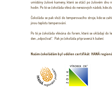
umístěny žulové kameny, které se otáčí po žulovém dnu n
hodin. Po té se čokoláda vlévá do nerezových nádob, kde z
Čokoláda se pak vloží do temperovacího stroje, kde se zahř
jinou teplotu temperování.
Po té je čokoláda vlévána do forem, které se ukládají do 
den „odpočívat“. Pak je čokoláda připravená k balení.
Našim čokoládám byl udělen certifikát HANÁ region