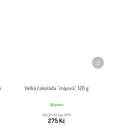
Další
produkt
m
Velká čokoláda "májová", 120 g
Skladem
245,50 Kč bez DPH
275 Kč