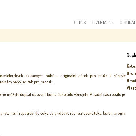
TISK
ZEPTAT SE
HLÍDAT
Dopl
Kate
Druh
h ekvádorských kakaových bobů - originální dárek pro muže k různým
Hmo
eninám nebo jen tak pro radost...
Vlas
rému
můžete dopsat oslovení, komu čokoládu věnujete. V zadní části obalu je
oto není zapotřebí do čokolád přidávat žádné ztužené tuky, lecitin, aroma
.