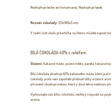
Neobsahuje lecitin ani konzervanty. Neobsahuje lepek.
Rozměr čokolády:
123x180x5 mm
V zadní části obalu je kartička, na kterou můžete napsat v
BÍLÁ ČOKOLÁDA 40% s reliéfem
Složení:
Kakaové máslo, sušené mléko, panela, kakaové b
Bílá čokoláda obsahuje 40% kakaového másla, které je přir
čokolády, proto není zapotřebí přidávat látky určené k aroma
přirozeně obsahuje melasu, která ji dává lehce medovou pří
Vyzkoušejte naši bílou čokoládu, nechte ji rozpustit na jaz
aroma.