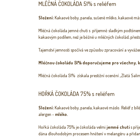
MLÉČNÁ ČOKOLÁDA 51% s reliéfem
Složení:
Kakaové boby, panela, sušené mléko, kakaové más
Mléčná čokoláda jemné chuti s příjemně sladkým podtónem
kakaovým podílem, než je běžné u mléčných čokolád, přesto
Tajemství jemnosti spočívá ve způsobu zpracování a vyváž
Mléčnou čokoládu 51% doporučujeme pro všechny, kd
Mléčná čokoláda 51% získala prestižní ocenění „Zlatá Sal
HOŘKÁ ČOKOLÁDA 75% s reliéfem
Složení:
Kakaové boby, panela, kakaové máslo. Reliéf z b
alergen -
mléko.
Hořká čokoláda 75% je čokoláda velmi
jemné
chuti
s pří
dána dlouhodobým procesem hnětení v melangéru a přida