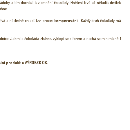
ádoby a tím dochází k zjemnění čokolády. Hnětení trvá až několik desítek
tuhne.
ívá a následně chladí, tzv. proces
temperování
. Každý druh čokolády má
lednice. Jakmile čokoláda ztuhne, vyklopí se z forem a nechá se minimálně 1
ální produkt a VÝROBEK OK.