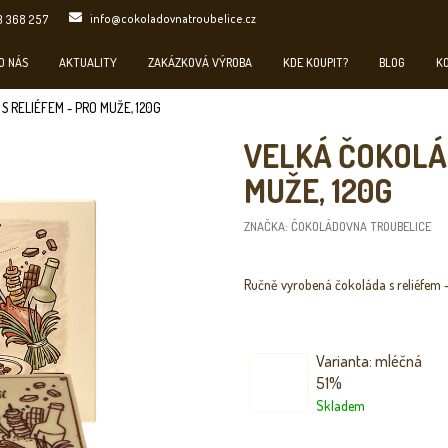
info@cokoladovnatroubelice.cz
3 368 257
O NÁS
AKTUALITY
ZAKÁZKOVÁ VÝROBA
KDE KOUPIT?
BLOG
K
S RELIÉFEM - PRO MUŽE, 120G
VELKÁ ČOKOLÁD
MUŽE, 120G
ZNAČKA:
ČOKOLÁDOVNA TROUBELICE
Ručně vyrobená čokoláda s reliéfem -
Varianta: mléčná
51%
Skladem