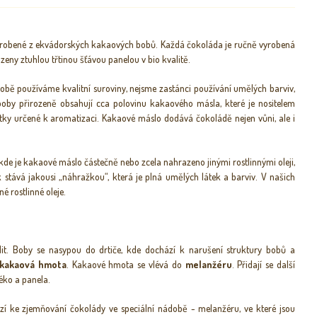
vyrobené z ekvádorských kakaových bobů. Každá čokoláda je ručně vyrobená
eny ztuhlou třtinou šťávou panelou v bio kvalitě.
robě používáme kvalitní suroviny, nejsme zastánci používání umělých barviv,
boby přirozeně obsahují cca polovinu kakaového másla, které je nositelem
átky určené k aromatizaci. Kakaové máslo dodává čokoládě nejen vůni, ale i
de je kakaové máslo částečně nebo zcela nahrazeno jinými rostlinnými oleji,
 stává jakousi „náhražkou“, která je plná umělých látek a barviv. V našich
 rostlinné oleje.
dit. Boby se nasypou do drtiče, kde dochází k narušení struktury bobů a
kakaová hmota
. Kakaové hmota se vlévá do
melanžéru
. Přidají se další
éko a panela.
zí ke zjemňování čokolády ve speciální nádobě - melanžéru, ve které jsou