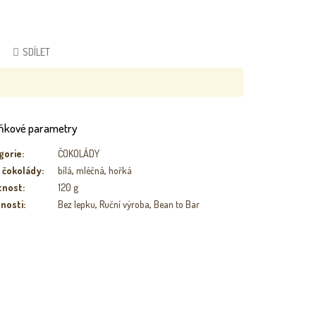
SDÍLET
ňkové parametry
gorie
:
ČOKOLÁDY
 čokolády
:
bílá
,
mléčná
,
hořká
tnost
:
120 g
tnosti
:
Bez lepku
,
Ruční výroba
,
Bean to Bar