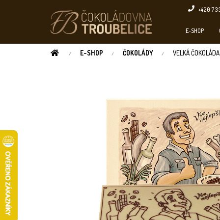
Přejít
+420 73
na
obsah
E-SHOP
DOMŮ
E-SHOP
ČOKOLÁDY
VELKÁ ČOKOLÁDA 