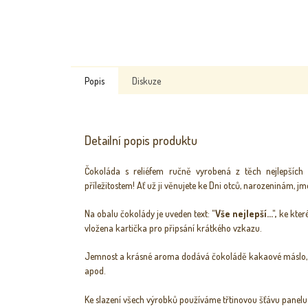
Popis
Diskuze
Detailní popis produktu
Čokoláda s reliéfem ručně vyrobená z těch nejlepšíc
příležitostem!
Ať už ji věnujete ke Dni otců, narozeninám, jm
Na obalu čokolády je uveden text:
"Vše nejlepší...",
ke kte
vložena kartička pro připsání krátkého vzkazu.
Jemnost a krásné aroma dodává čokoládě kakaové máslo, pr
apod.
Ke slazení všech výrobků používáme třtinovou šťávu panelu