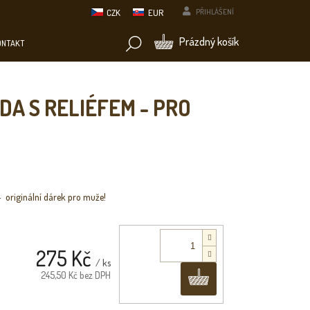
CZK
EUR
PŘIHLÁŠENÍ
NÁKUPNÍ
Prázdný košík
ONTAKT
KOŠÍK
A S RELIÉFEM - PRO
 originální dárek pro muže!
275 Kč
/ ks
Do košíku
245,50 Kč bez DPH