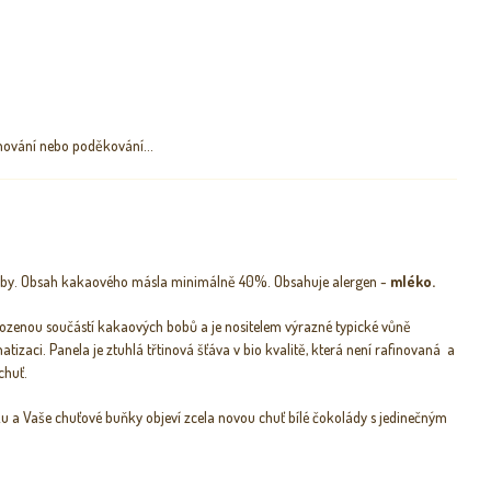
ěnování nebo poděkování...
oby. Obsah kakaového másla minimálně 40%. Obsahuje alergen -
mléko.
ozenou součástí kakaových bobů a je nositelem výrazné typické vůně
tizaci. Panela je ztuhlá třtinová šťáva v bio kvalitě, která není rafinovaná a
chuť.
yku a Vaše chuťové buňky objeví zcela novou chuť bílé čokolády s jedinečným