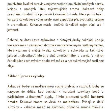
používáme kvalitní suroviny, nejsme zastánci používání umělých barviv,
lecitinu a umělých látek zvýrazňujících aroma. Kakaové boby
přirozeně obsahují cca polovinu kakaového másla, které je nositelem
výrazné čokoládové vůně, proto není zapotřebí přidávat látky určené
k aromatizaci. Kakaové máslo dodává čokoládě nejen vůni, ale i
jemnost.
Bohužel se dnes často setkáváme s různými druhy čokolád, kde je
kakaové máslo částečně nebo zcela nahrazeno jinými rostlinnými oleji,
které významně snižují kvalitu čokolády a čokoláda se tak stává
jakousi „náhražkou“, která je plná umělých látek a barviv. V našich
čokoládách zachováváme kakaové máslo a nepoužíváme jiné rostlinné
oleje.
Základní proces výroby:
Kakaové boby
se nejdříve musí ručně přebrat a roztřídit. Boby se
nasypou do drtiče, kde dochází k narušení struktury bobů a
následnému „odfouknutí“ slupky. Tímto procesem vzniká
kakaová
hmota
. Kakaové hmota se vlévá do
melanžéru
. Přidají se další
suroviny – kakaové máslo na zjemnění, případně sušené mléko a