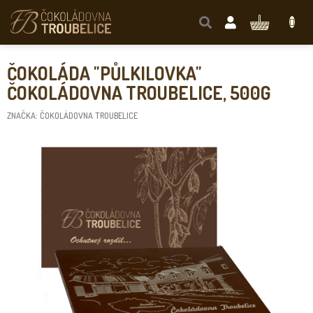
Přejít
na
NÁKUPNÍ
obsah
KOŠÍK
ČOKOLÁDA "PŮLKILOVKA"
ČOKOLÁDOVNA TROUBELICE, 500G
ZNAČKA:
ČOKOLÁDOVNA TROUBELICE