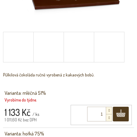
Půlkilová čokoláda ručně vyrobená z kakaových bobů.
Varianta: mléčná 51%
Vyrobíme do týdne.
1 133 Kč
Do 
/ ks
1 011,60 Kč bez DPH
Varianta: hořká 75%