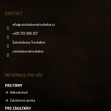
KONTAKT
info
@
cokoladovnatroubelice.cz
+420 733 368 257
Čokoládovna Troubelice
cokoladovnatroubelice
INFORMACE PRO VÁS
Velkoobchod
Zakázková výroba