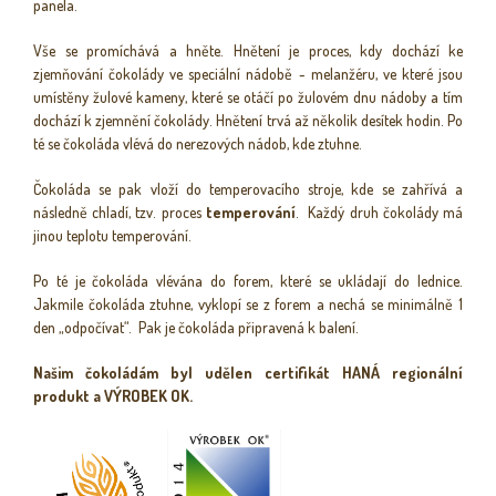
panela.
Vše se promíchává a hněte. Hnětení je proces, kdy dochází ke
zjemňování čokolády ve speciální nádobě - melanžéru, ve které jsou
umístěny žulové kameny, které se otáčí po žulovém dnu nádoby a tím
dochází k zjemnění čokolády. Hnětení trvá až několik desítek hodin. Po
té se čokoláda vlévá do nerezových nádob, kde ztuhne.
Čokoláda se pak vloží do temperovacího stroje, kde se zahřívá a
následně chladí, tzv. proces
temperování
. Každý druh čokolády má
jinou teplotu temperování.
Po té je čokoláda vlévána do forem, které se ukládají do lednice.
Jakmile čokoláda ztuhne, vyklopí se z forem a nechá se minimálně 1
den „odpočívat“. Pak je čokoláda připravená k balení.
Našim čokoládám byl udělen certifikát HANÁ regionální
produkt a VÝROBEK OK.