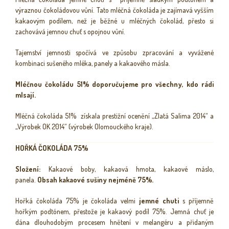
výraznou čokoládovou vůní. Tato mléčná čokoláda je zajímavá vyšším
kakaovým podílem, než je běžné u mléčných čokolád, přesto si
zachovává jemnou chuť s opojnou vůní.
Tajemství jemnosti spočívá ve způsobu zpracování a vyvážené
kombinaci sušeného mléka, panely a kakaového másla.
Mléčnou čokoládu 51% doporučujeme pro všechny, kdo rádi
mlsají.
Mléčná čokoláda 51% získala prestižní ocenění „Zlatá Salima 2014“ a
„Výrobek OK 2014“ (výrobek Olomouckého kraje).
HOŘKÁ ČOKOLÁDA 75%
Složení:
Kakaové boby, kakaová hmota, kakaové máslo,
panela.
Obsah kakaové sušiny nejméně 75%.
Hořká čokoláda 75% je čokoláda velmi
jemné
chuti
s příjemně
hořkým podtónem, přestože je kakaový podíl 75%. Jemná chuť je
dána dlouhodobým procesem hnětení v melangéru a přidaným