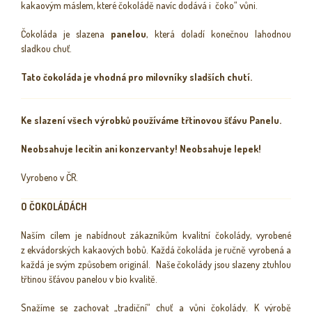
kakaovým máslem, které čokoládě navíc dodává i čoko“ vůni.
Čokoláda je slazena
panelou
, která doladí konečnou lahodnou
sladkou chuť.
Tato čokoláda je vhodná pro milovníky sladších chutí.
Ke slazení všech výrobků používáme třtinovou šťávu Panelu.
Neobsahuje lecitin ani konzervanty! Neobsahuje lepek!
Vyrobeno v ČR.
O ČOKOLÁDÁCH
Naším cílem je nabídnout zákazníkům kvalitní čokolády, vyrobené
z ekvádorských kakaových bobů. Každá čokoláda je ručně vyrobená a
každá je svým způsobem originál. Naše čokolády jsou slazeny ztuhlou
třtinou šťávou panelou v bio kvalitě.
Snažíme se zachovat „tradiční“ chuť a vůni čokolády. K výrobě