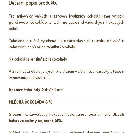
Detailní popis produktu
Pro milovníky velkých a zároveň kvalitních čokolád jsme vyrobili
půlkilovou čokoládu
z těch nejlepších ekvádorských kakaových
bobů!
Čokoláda je ručně vyrobená dle našich vlastních receptur od výběru
kakaových bobů až po tabulku čokolády.
Na čokoládě je reliéf z bílé čokolády.
V zadní části obalu je výsek pro vložení vizitky nebo kartičky s textem
(věnování, poděkování,...).
Rozměr čokolády:
246x180 mm
MLÉČNÁ ČOKOLÁDA 51%
Složení:
Kakaové boby, kakaové máslo, panela, sušené mléko.
Obsah
kakaové sušiny nejméně 51%.
Mléčná čokoláda jemné chuti s příjemně sladkým podtónem a