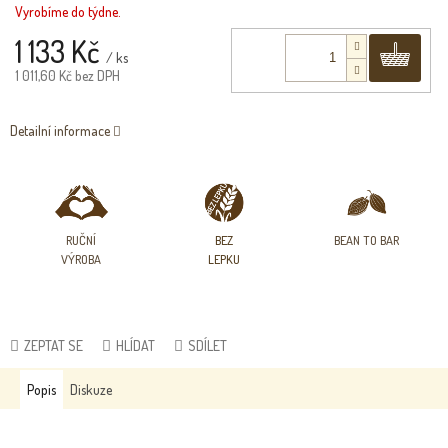
Vyrobíme do týdne.
1 133 Kč
Do 
/ ks
1 011,60 Kč bez DPH
Detailní informace
RUČNÍ
BEZ
BEAN TO BAR
VÝROBA
LEPKU
ZEPTAT SE
HLÍDAT
SDÍLET
Popis
Diskuze