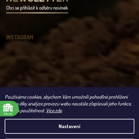
INSTAGRAM
Používáme cookies, abychom Vám umožnili pohodlné prohlížení
Sledovat na Instagramu
webu a díky analýze provozu webu neustále zlepšovali jeho funkce,
výkon a použitelnost.
Více zde
.
Zobrazit
Copyright 2026
Čokoládovna Troubelice
. Všechna práva vyhrazena.
Nastavení
UPOZORNĚNÍ: VLIVEM VYSOKÝCH TEPLOT SE MŮŽE
ODESLÁNÍ VAŠÍ ZÁSILKY POZDRŽET. POKUD SI