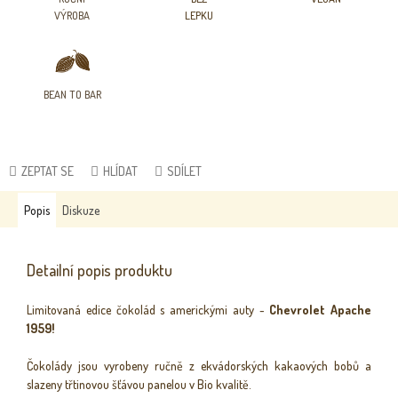
VÝROBA
LEPKU
BEAN TO BAR
ZEPTAT SE
HLÍDAT
SDÍLET
Popis
Diskuze
Detailní popis produktu
Limitovaná edice čokolád s americkými auty -
Chevrolet Apache
1959!
Čokolády jsou vyrobeny ručně z ekvádorských kakaových bobů a
slazeny třtinovou šťávou panelou v Bio kvalitě.