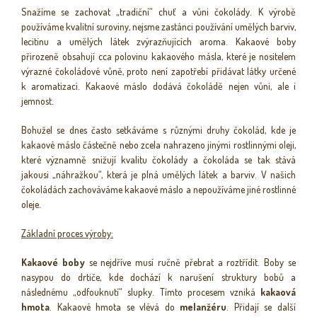
Snažíme se zachovat „tradiční“ chuť a vůni čokolády. K výrobě
používáme kvalitní suroviny, nejsme zastánci používání umělých barviv,
lecitinu a umělých látek zvýrazňujících aroma. Kakaové boby
přirozeně obsahují cca polovinu kakaového másla, které je nositelem
výrazné čokoládové vůně, proto není zapotřebí přidávat látky určené
k aromatizaci. Kakaové máslo dodává čokoládě nejen vůni, ale i
jemnost.
Bohužel se dnes často setkáváme s různými druhy čokolád, kde je
kakaové máslo částečně nebo zcela nahrazeno jinými rostlinnými oleji,
které významně snižují kvalitu čokolády a čokoláda se tak stává
jakousi „náhražkou“, která je plná umělých látek a barviv. V našich
čokoládách zachováváme kakaové máslo a nepoužíváme jiné rostlinné
oleje.
Základní proces výroby:
Kakaové boby
se nejdříve musí ručně přebrat a roztřídit. Boby se
nasypou do drtiče, kde dochází k narušení struktury bobů a
následnému „odfouknutí“ slupky. Tímto procesem vzniká
kakaová
hmota
. Kakaové hmota se vlévá do
melanžéru
. Přidají se další