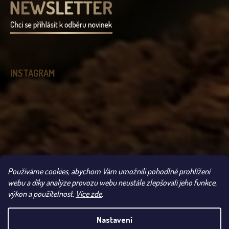
INSTAGRAM
Používáme cookies, abychom Vám umožnili pohodlné prohlížení
Sledovat na Instagramu
webu a díky analýze provozu webu neustále zlepšovali jeho funkce,
výkon a použitelnost.
Více zde
.
Copyright 2026
Čokoládovna Troubelice
. Všechna práva vyhrazena.
Nastavení
UPOZORNĚNÍ: VLIVEM VYSOKÝCH TEPLOT SE MŮŽE