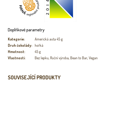
Doplňkové parametry
Kategorie
:
Americká auta 45 g
Druh čokolády
:
hořká
Hmotnost
:
45 g
Vlastnosti
:
Bez lepku
,
Ruční výroba
,
Bean to Bar
,
Vegan
SOUVISEJÍCÍ PRODUKTY